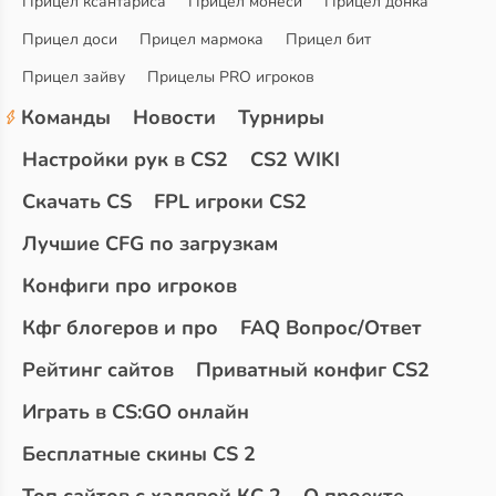
Прицел ксантариса
Прицел монеси
Прицел донка
Прицел доси
Прицел мармока
Прицел бит
Прицел зайву
Прицелы PRO игроков
Команды
Новости
Турниры
Настройки рук в CS2
CS2 WIKI
Скачать CS
FPL игроки CS2
Лучшие CFG по загрузкам
Конфиги про игроков
Кфг блогеров и про
FAQ Вопрос/Ответ
Рейтинг сайтов
Приватный конфиг CS2
Играть в CS:GO онлайн
Бесплатные скины CS 2