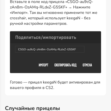
Вставьте в поле код прицела «CSGO-au9cQ-
zAn8m-OzAMq-RLdxZ-G5SKF» → Нажмите
«Импорт». Так вы мгновенно примените тот же
crosshair, который использует keegaN - без
ручной настройки параметров.
CSGO-au9cQ-zAn8m-OzAMq-RLdxZ-G5SKF
Готово — прицел keegaN будет активирован для
вашего профиля в CS2.
Случайные прицелы