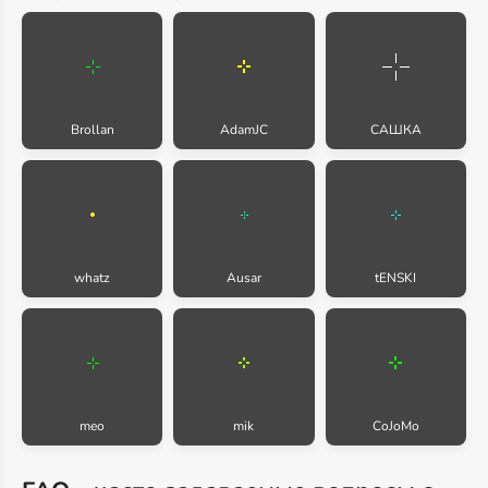
Brollan
AdamJC
САШКА
whatz
Ausar
tENSKI
meo
mik
CoJoMo