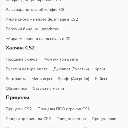
Как сохранить свой конфиг CS
Инста смоки на карте de_mirage в CS2
Рабочий бинд на Jumpthrow
Убираем кровь и следы пуль в CS
Халява CS2
Продажа скинов
Рулетки три цвета
Рулетки четыре цвета
Джекпот (Рулетки)
Краш
Контракты
Мини игры
Крафт (Апгрейд)
Кейсы
Обменники
Ставки на матчи
Прицелы
Прицелы CS2
Прицелы ПРО игроков CS2
Генератор прицела CS2
Прицел симпла
Прицел поки