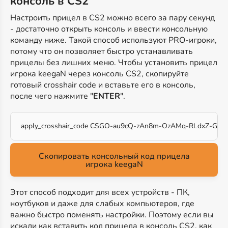
консоль в CS2
Настроить прицел в CS2 можно всего за пару секунд
- достаточно открыть консоль и ввести консольную
команду ниже. Такой способ используют PRO-игроки,
потому что он позволяет быстро устанавливать
прицелы без лишних меню. Чтобы установить прицел
игрока keegaN через консоль CS2, скопируйте
готовый crosshair code и вставьте его в консоль,
после чего нажмите "
ENTER
".
apply_crosshair_code CSGO-au9cQ-zAn8m-OzAMq-RLdxZ-G5S
Скопировать консольный код прицела
игрока keegaN
Этот способ подходит для всех устройств - ПК,
ноутбуков и даже для слабых компьютеров, где
важно быстро поменять настройки. Поэтому если вы
искали как вставить код прицела в консоль CS2, как