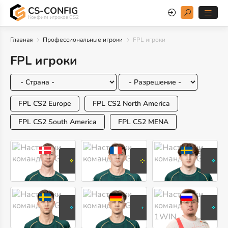
CS-CONFIG
Конфиги игроков CS2
Главная
Профессиональные игроки
FPL игроки
FPL игроки
FPL CS2 Europe
FPL CS2 North America
FPL CS2 South America
FPL CS2 MENA
cadiaN
bodyy
spook
Каспер
Александр
Олле
Мёллер
Пьянаро
Грундстре
adamb
pr1metapz
Ax1Le
Адам
Лука
Сергей
Ангстрем
Фойгт
Рыхторов