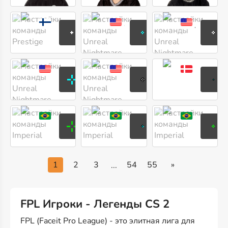
oopee
Jachro
j3nni
Олли
Джеймс
Джейк
Пийспанен
Брукс
Дженнисо
Sharpie
brawckzz
Folke
Саймон
Брок
Магнус
Тейлор
Чейз
Линд
chelo
VINI
decent
Марсело
Виниций
Лукас
Сеспедес
Фигуэйреду
Баселар
1
2
3
54
55
»
...
FPL Игроки - Легенды CS 2
FPL (Faceit Pro League) - это элитная лига для