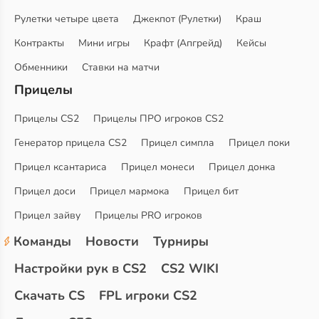
Рулетки четыре цвета
Джекпот (Рулетки)
Краш
Контракты
Мини игры
Крафт (Апгрейд)
Кейсы
Обменники
Ставки на матчи
Прицелы
Прицелы CS2
Прицелы ПРО игроков CS2
Генератор прицела CS2
Прицел симпла
Прицел поки
Прицел ксантариса
Прицел монеси
Прицел донка
Прицел доси
Прицел мармока
Прицел бит
Прицел зайву
Прицелы PRO игроков
Команды
Новости
Турниры
Настройки рук в CS2
CS2 WIKI
Скачать CS
FPL игроки CS2