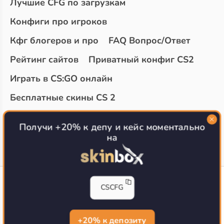
Лучшие CFG по загрузкам
Конфиги про игроков
Кфг блогеров и про
FAQ Вопрос/Ответ
Рейтинг сайтов
Приватный конфиг CS2
Играть в CS:GO онлайн
Бесплатные скины CS 2
Топ сайтов с халявой КС 2
О проекте
Получи +20% к депу и кейс моментально
на
CS-CONFIG
CSCFG
Конфиги игроков CS2
CS-CONFIG.com © 2020-2026 г.
Политика конфиденциальности
+20% к депозиту