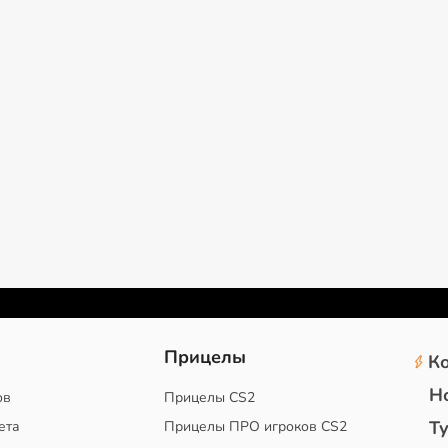
2
Прицелы
К
Н
ов
Прицелы CS2
Т
ета
Прицелы ПРО игроков CS2