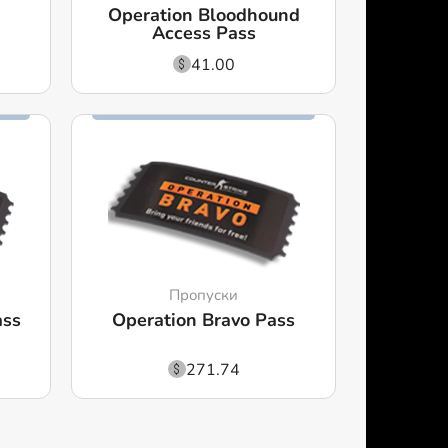
Operation Bloodhound
Access Pass
41.00
Пропуски
ass
Operation Bravo Pass
271.74