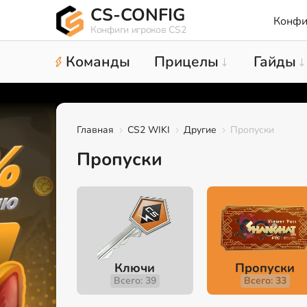
CS-CONFIG
Конфи
Конфиги игроков CS2
Команды
Прицелы
Гайды
Главная
CS2 WIKI
Другие
Пропуски
Пропуски
Ключи
Пропуски
Всего: 39
Всего: 33