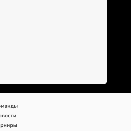
оманды
овости
урниры