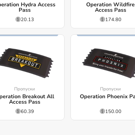
eration Hydra Access
Operation Wildfire
Pass
Access Pass
20.13
174.80
Пропуски
Пропуски
peration Breakout All
Operation Phoenix P
Access Pass
60.39
150.00