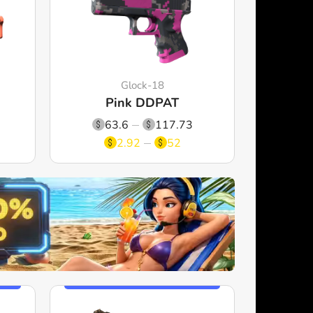
Glock-18
Pink DDPAT
63.6
117.73
2.92
52