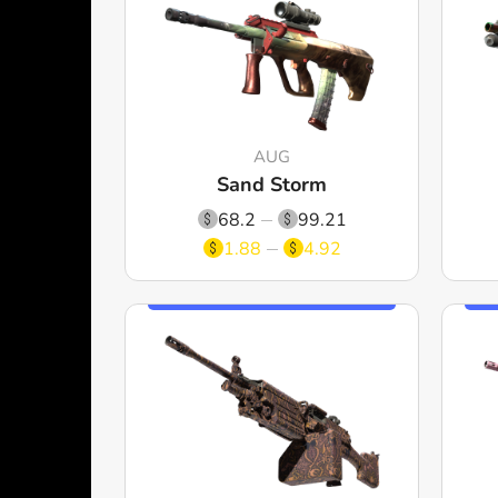
AUG
Sand Storm
68.2
99.21
1.88
4.92