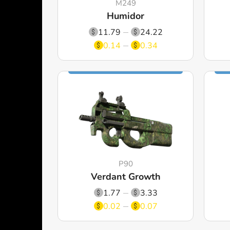
M249
Humidor
11.79
24.22
0.14
0.34
P90
Verdant Growth
1.77
3.33
0.02
0.07