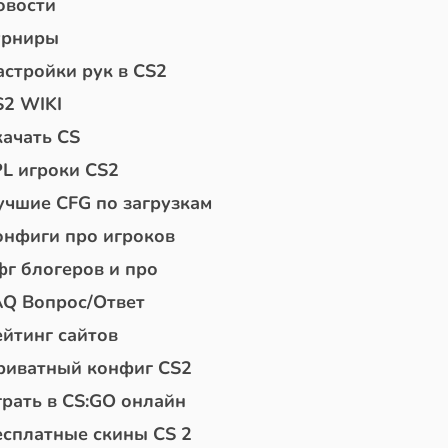
овости
урниры
астройки рук в CS2
S2 WIKI
качать CS
PL игроки CS2
учшие CFG по загрузкам
онфиги про игроков
фг блогеров и про
AQ Вопрос/Ответ
ейтинг сайтов
риватный конфиг CS2
грать в CS:GO онлайн
есплатные скины CS 2