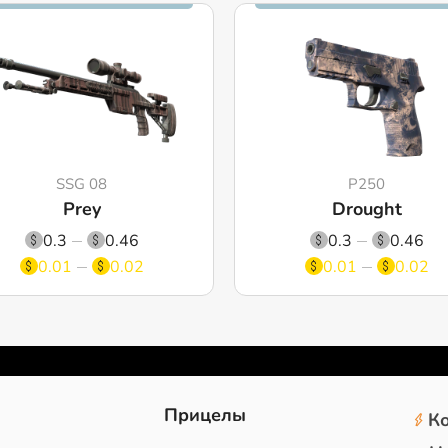
SSG 08
P250
Prey
Drought
0.3
0.46
0.3
0.46
0.01
0.02
0.01
0.02
2
Прицелы
К