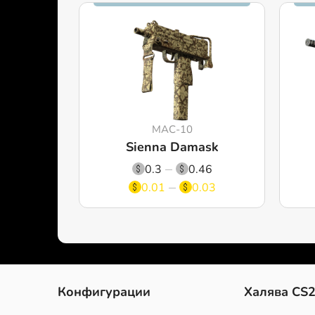
MAC-10
Sienna Damask
0.3
0.46
0.01
0.03
Конфигурации
Халява CS