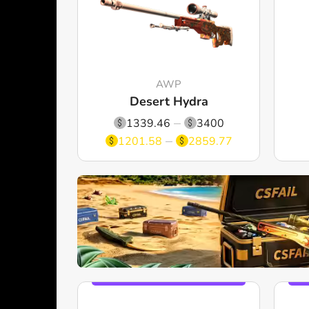
AWP
Desert Hydra
1339.46
3400
1201.58
2859.77