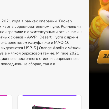
е 2021 года в рамках операции "Broken
х карт в соревновательном пуле. Коллекция
чной графики и архитектурными отсылками к
ных скинов - AWP | Desert Hydra с ярким
зово-фиолетовом камуфляже и MAC-10 |
выделяются USP-S | Orange Anolis с чёткой
hys в мягкой бирюзовой гамме. Mirage 2021
ционного восточного стиля и современного
 повседневные сборки, так и в