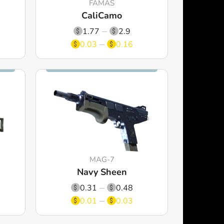
FAMAS
CaliCamo
1.77
2.9
0.03
0.16
MAG-7
Navy Sheen
0.31
0.48
0.01
0.03