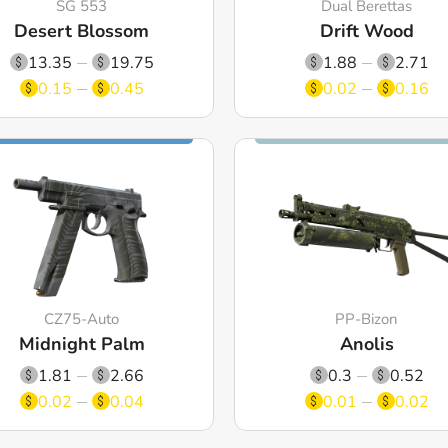
SG 553
Dual Berettas
Desert Blossom
Drift Wood
13.35
19.75
1.88
2.71
0.15
0.45
0.02
0.16
CZ75-Auto
PP-Bizon
Midnight Palm
Anolis
1.81
2.66
0.3
0.52
0.02
0.04
0.01
0.02