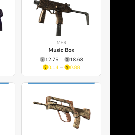
MP9
Music Box
12.75
18.68
0.14
0.88