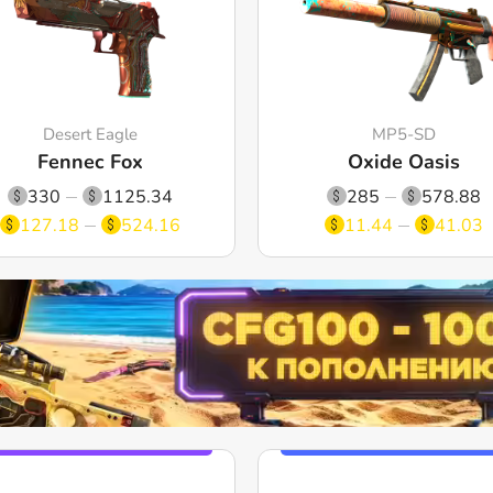
Desert Eagle
MP5-SD
Fennec Fox
Oxide Oasis
330
1125.34
285
578.88
127.18
524.16
11.44
41.03