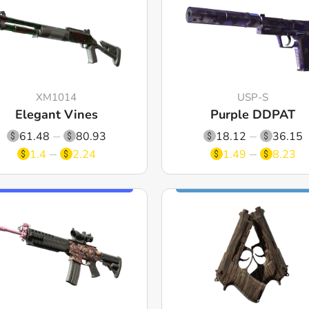
XM1014
USP-S
Elegant Vines
Purple DDPAT
61.48
80.93
18.12
36.15
1.4
2.24
1.49
8.23