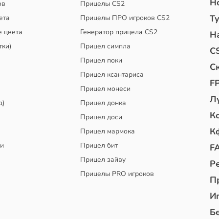
Н
ов
Прицелы CS2
Т
ета
Прицелы ПРО игроков CS2
е цвета
Генератор прицела CS2
Н
тки)
Прицел симпла
C
Прицел поки
С
Прицел ксантариса
F
Прицел монеси
Л
д)
Прицел донка
К
Прицел доси
К
Прицел мармока
чи
Прицел бит
F
Прицел зайву
Р
Прицелы PRO игроков
П
И
Б