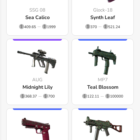
SSG 08
Glock-18
Sea Calico
Synth Leaf
409.65
1999
370
521.24
AUG
MP7
Midnight Lily
Teal Blossom
368.37
700
122.11
100000