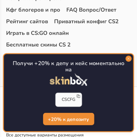
Кфг блогеров и про
FAQ Вопрос/Ответ
Рейтинг сайтов
Приватный конфиг CS2
Играть в CS:GO онлайн
Бесплатные скины CS 2
Топ сайтов с халявой КС 2
О проекте
Получи +20% к депу и кейс моментально
на
CS-CONFIG
CSCFG
Конфиги игроков CS2
CS-CONFIG.com © 2020-2026 г.
Политика конфиденциальности
+20% к депозиту
РЕКЛАМА НА САЙТЕ
Все доступные варианты размещения