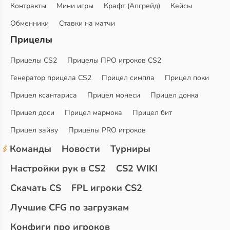
Контракты
Мини игры
Крафт (Апгрейд)
Кейсы
Обменники
Ставки на матчи
Прицелы
Прицелы CS2
Прицелы ПРО игроков CS2
Генератор прицела CS2
Прицел симпла
Прицел поки
Прицел ксантариса
Прицел монеси
Прицел донка
Прицел доси
Прицел мармока
Прицел бит
Прицел зайву
Прицелы PRO игроков
Команды
Новости
Турниры
Настройки рук в CS2
CS2 WIKI
Скачать CS
FPL игроки CS2
Лучшие CFG по загрузкам
Конфиги про игроков