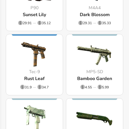
P90
M4A4
Sunset Lily
Dark Blossom
29.91
35.12
29.31
35.33
Tec-9
MP5-SD
Rust Leaf
Bamboo Garden
31.9
34.7
4.55
5.99