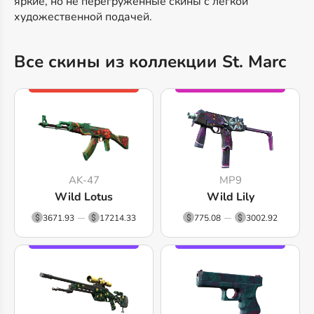
яркие, но не перегруженные скины с лёгкой
художественной подачей.
Все скины из коллекции St. Marc
AK-47
MP9
Wild Lotus
Wild Lily
3671.93
17214.33
775.08
3002.92