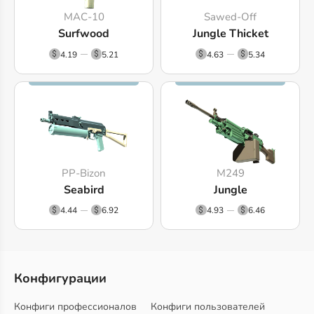
MAC-10
Sawed-Off
Surfwood
Jungle Thicket
4.19
5.21
4.63
5.34
PP-Bizon
M249
Seabird
Jungle
4.44
6.92
4.93
6.46
Конфигурации
Конфиги профессионалов
Конфиги пользователей