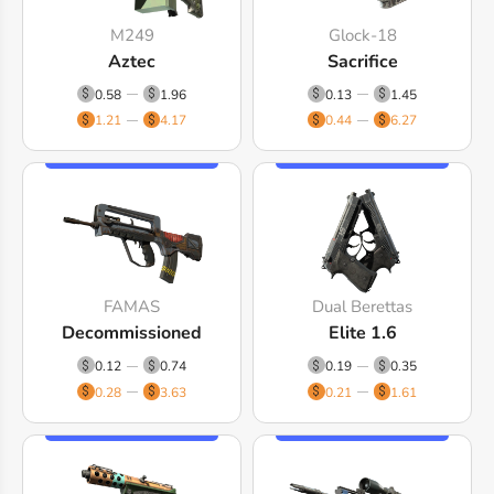
M249
Glock-18
Aztec
Sacrifice
0.58
1.96
0.13
1.45
1.21
4.17
0.44
6.27
FAMAS
Dual Berettas
Decommissioned
Elite 1.6
0.12
0.74
0.19
0.35
0.28
3.63
0.21
1.61