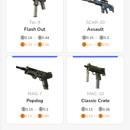
Tec-9
SCAR-20
Flash Out
Assault
0.14
0.44
0.15
0.3
0.29
1.46
0.2
0.92
MAG-7
MAC-10
Popdog
Classic Crate
0.15
0.3
0.13
0.36
0.15
0.85
0.18
1.91