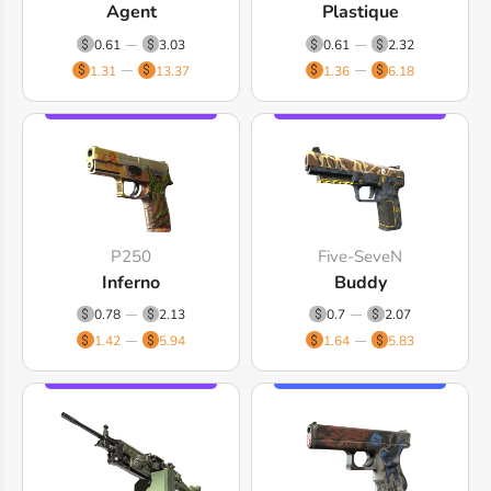
Agent
Plastique
0.61
3.03
0.61
2.32
1.31
13.37
1.36
6.18
P250
Five-SeveN
Inferno
Buddy
0.78
2.13
0.7
2.07
1.42
5.94
1.64
5.83