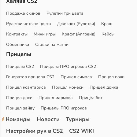
Халява CS2
Продажа скинов
Рулетки три цвета
Рулетки четыре цвета
Джекпот (Рулетки)
Краш
Контракты
Мини игры
Крафт (Апгрейд)
Кейсы
Обменники
Ставки на матчи
Прицелы
Прицелы CS2
Прицелы ПРО игроков CS2
Генератор прицела CS2
Прицел симпла
Прицел поки
Прицел ксантариса
Прицел монеси
Прицел донка
Прицел доси
Прицел мармока
Прицел бит
Прицел зайву
Прицелы PRO игроков
Команды
Новости
Турниры
Настройки рук в CS2
CS2 WIKI