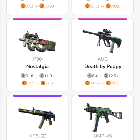
37.2
60.83
15.31
79.85
P90
AUG
Nostalgia
Death by Puppy
5.18
11.81
6.4
12.51
11.5
27.3
14.08
28.13
MP5-SD
UMP-45