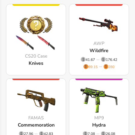
AWP
Wildfire
CS20 Case
41.67
176.42
Knives
89.15
280
FAMAS
MP9
Commemoration
Hydra
27.96
42.83
7.08
26.08