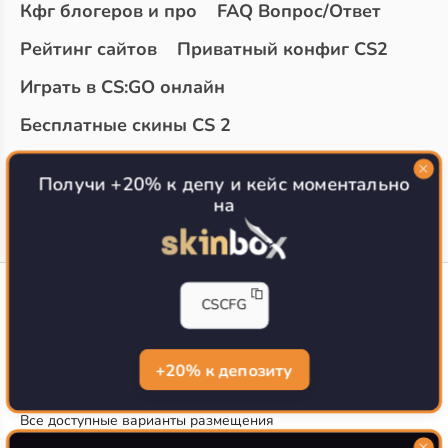
Кфг блогеров и про
FAQ Вопрос/Ответ
Рейтинг сайтов
Приватный конфиг CS2
Играть в CS:GO онлайн
Бесплатные скины CS 2
Топ сайтов с халявой КС 2
О проекте
Получи +20% к депу и кейс моментально
на
CS-CONFIG
CSCFG
Конфиги игроков CS2
CS-CONFIG.com © 2020-2026 г.
Политика конфиденциальности
+20% к депозиту
РЕКЛАМА НА САЙТЕ
Все доступные варианты размещения
Согласие на обработку данных