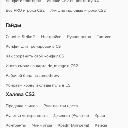
Конфиги блогеров
Игроки CS2 по рейтингу 3.0
Все PRO игроки CS2
Лучшие молодые игроки CS2
Гайды
Counter-Strike 2
Настройки
Руководство
Тактики
Конфиг для тренировок в CS
Как сохранить свой конфиг CS
Инста смоки на карте de_mirage в CS2
Рабочий бинд на Jumpthrow
Убираем кровь и следы пуль в CS
Халява CS2
Продажа скинов
Рулетки три цвета
Рулетки четыре цвета
Джекпот (Рулетки)
Краш
Контракты
Мини игры
Крафт (Апгрейд)
Кейсы