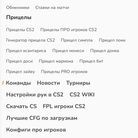
Обменники
Ставки на матчи
Прицелы
Прицелы CS2
Прицелы ПРО игроков CS2
Генератор прицела CS2
Прицел симпла
Прицел поки
Прицел ксантариса
Прицел монеси
Прицел донка
Прицел доси
Прицел мармока
Прицел бит
Прицел зайву
Прицелы PRO игроков
Команды
Новости
Турниры
Настройки рук в CS2
CS2 WIKI
Скачать CS
FPL игроки CS2
Лучшие CFG по загрузкам
Конфиги про игроков