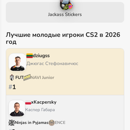
Jackass Stickers
Лучшие молодые игроки CS2 в 2026
год
dziugss
Джюгас Стефонавичюс
FUT
NAVI Junior
#
1
xKacpersky
Каспер Габара
Ninjas in Pyjamas
ENCE