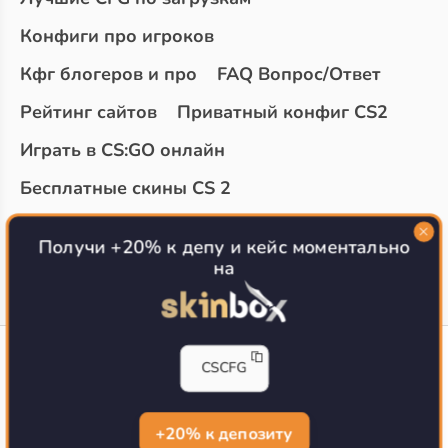
Конфиги про игроков
Кфг блогеров и про
FAQ Вопрос/Ответ
Рейтинг сайтов
Приватный конфиг CS2
Играть в CS:GO онлайн
Бесплатные скины CS 2
Топ сайтов с халявой КС 2
О проекте
Получи +20% к депу и кейс моментально
на
CS-CONFIG
CSCFG
Конфиги игроков CS2
CS-CONFIG.com © 2020-2026 г.
Политика конфиденциальности
+20% к депозиту
РЕКЛАМА НА САЙТЕ