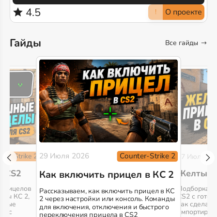
4.5
О проекте
!
Гайды
Все гайды
Counter-Strike 2
29 Июля 2026
ter-Strike 2
27 Июля 20
в CS2
Желтые 
Как включить прицел в КС 2
 прицелов
Подборка л
Рассказываем, как включить прицел в КС
елы КС 2,
CS2 с готов
2 через настройки или консоль. Команды
емные
как сделать
для включения, отключения и быстрого
ры с
импортирова
переключения прицела в CS2