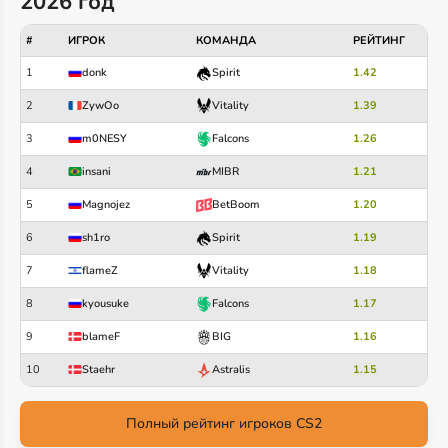
2026 год
#
ИГРОК
КОМАНДА
РЕЙТИНГ
1
donk
1.42
Spirit
2
ZywOo
1.39
Vitality
3
m0NESY
1.26
Falcons
4
insani
1.21
MIBR
5
Magnojez
1.20
BetBoom
6
sh1ro
1.19
Spirit
7
flameZ
1.18
Vitality
8
kyousuke
1.17
Falcons
9
blameF
1.16
BIG
10
Staehr
1.15
Astralis
Полный рейтинг игроков CS2