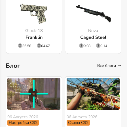
Glock-18
Nova
Franklin
Caged Steel
36.58
64.67
0.08
0.14
Блог
Все блоги
06 Августа 2026
06 Августа 2026
Настройки CS2
Скины CS2