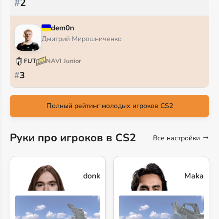
#
2
dem0n
Дмитрий Мирошниченко
FUT
NAVI Junior
#
3
Полный рейтинг молодых игроков CS2
Руки про игроков в CS2
Все настройки
donk
Maka