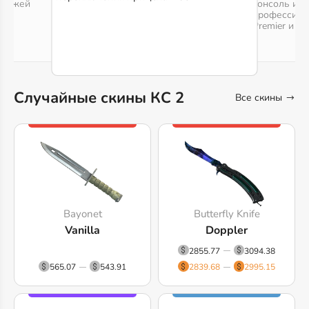
енджей
консоль и в
профессион
Premier и FA
Случайные скины КС 2
Все скины
Bayonet
Butterfly Knife
Vanilla
Doppler
2855.77
3094.38
565.07
543.91
2839.68
2995.15