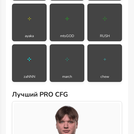
ayaka
mtsGOD
RUSH
zaNNN
march
chew
Лучший PRO CFG