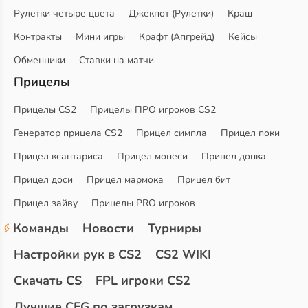
Рулетки четыре цвета
Джекпот (Рулетки)
Краш
Контракты
Мини игры
Крафт (Апгрейд)
Кейсы
Обменники
Ставки на матчи
Прицелы
Прицелы CS2
Прицелы ПРО игроков CS2
Генератор прицела CS2
Прицел симпла
Прицел поки
Прицел ксантариса
Прицел монеси
Прицел донка
Прицел доси
Прицел мармока
Прицел бит
Прицел зайву
Прицелы PRO игроков
Команды
Новости
Турниры
Настройки рук в CS2
CS2 WIKI
Скачать CS
FPL игроки CS2
Лучшие CFG по загрузкам