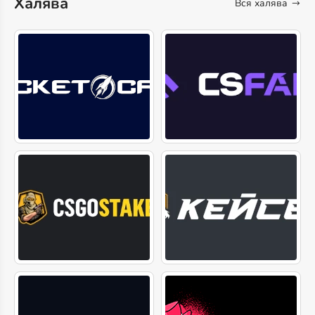
Халява
Вся халява