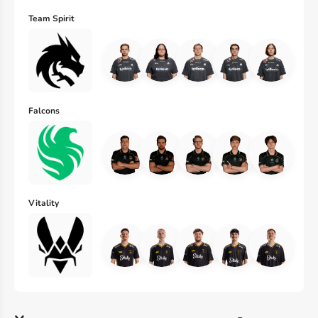
Team Spirit
Falcons
Vitality