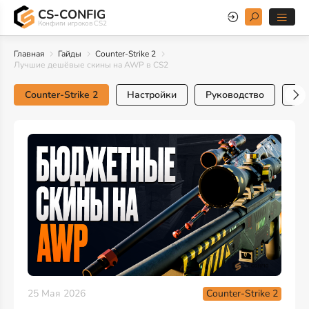
CS-CONFIG
Конфиги игроков CS2
Главная
Гайды
Counter-Strike 2
Лучшие дешёвые скины на AWP в CS2
Counter-Strike 2
Настройки
Руководство
Тр
Counter-Strike 2
25 Мая 2026