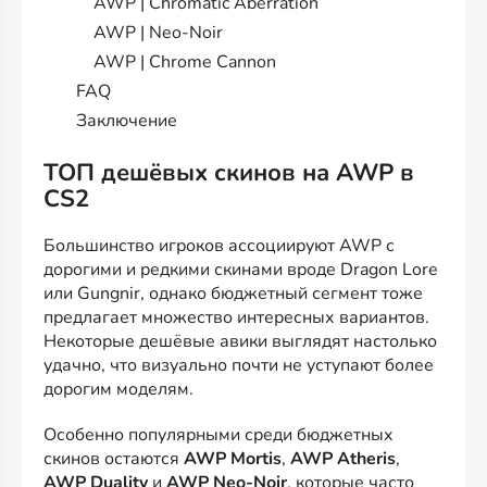
AWP | Chromatic Aberration
AWP | Neo-Noir
AWP | Chrome Cannon
FAQ
Заключение
ТОП дешёвых скинов на AWP в
CS2
Большинство игроков ассоциируют AWP с
дорогими и редкими скинами вроде Dragon Lore
или Gungnir, однако бюджетный сегмент тоже
предлагает множество интересных вариантов.
Некоторые дешёвые авики выглядят настолько
удачно, что визуально почти не уступают более
дорогим моделям.
Особенно популярными среди бюджетных
скинов остаются
AWP Mortis
,
AWP Atheris
,
AWP Duality
и
AWP Neo-Noir
, которые часто