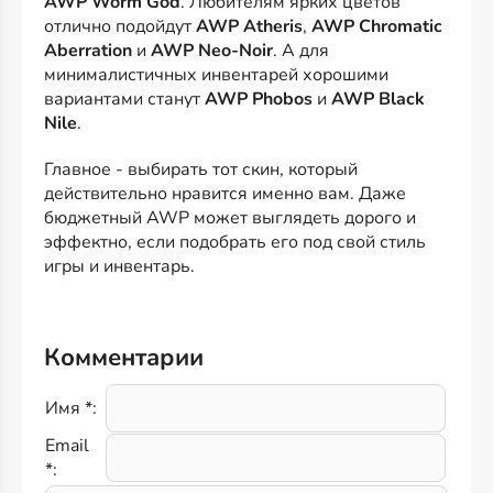
AWP Worm God
. Любителям ярких цветов
отлично подойдут
AWP Atheris
,
AWP Chromatic
Aberration
и
AWP Neo-Noir
. А для
минималистичных инвентарей хорошими
вариантами станут
AWP Phobos
и
AWP Black
Nile
.
Главное - выбирать тот скин, который
действительно нравится именно вам. Даже
бюджетный AWP может выглядеть дорого и
эффектно, если подобрать его под свой стиль
игры и инвентарь.
Комментарии
Имя *:
Email
*: