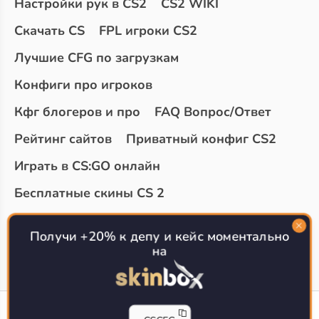
Настройки рук в CS2
CS2 WIKI
Скачать CS
FPL игроки CS2
Лучшие CFG по загрузкам
Конфиги про игроков
Кфг блогеров и про
FAQ Вопрос/Ответ
Рейтинг сайтов
Приватный конфиг CS2
Играть в CS:GO онлайн
Бесплатные скины CS 2
Топ сайтов с халявой КС 2
О проекте
Получи +20% к депу и кейс моментально
на