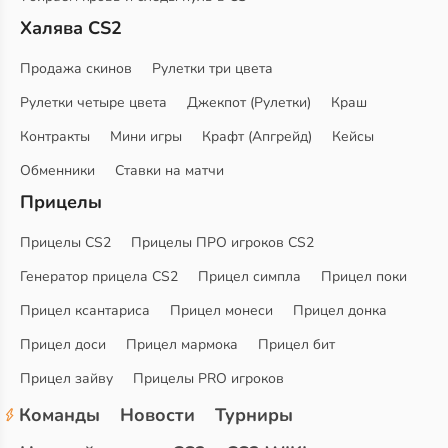
Халява CS2
Продажа скинов
Рулетки три цвета
Рулетки четыре цвета
Джекпот (Рулетки)
Краш
Контракты
Мини игры
Крафт (Апгрейд)
Кейсы
Обменники
Ставки на матчи
Прицелы
Прицелы CS2
Прицелы ПРО игроков CS2
Генератор прицела CS2
Прицел симпла
Прицел поки
Прицел ксантариса
Прицел монеси
Прицел донка
Прицел доси
Прицел мармока
Прицел бит
Прицел зайву
Прицелы PRO игроков
Команды
Новости
Турниры