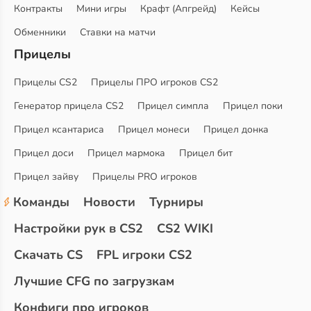
Контракты
Мини игры
Крафт (Апгрейд)
Кейсы
Обменники
Ставки на матчи
Прицелы
Прицелы CS2
Прицелы ПРО игроков CS2
Генератор прицела CS2
Прицел симпла
Прицел поки
Прицел ксантариса
Прицел монеси
Прицел донка
Прицел доси
Прицел мармока
Прицел бит
Прицел зайву
Прицелы PRO игроков
Команды
Новости
Турниры
Настройки рук в CS2
CS2 WIKI
Скачать CS
FPL игроки CS2
Лучшие CFG по загрузкам
Конфиги про игроков