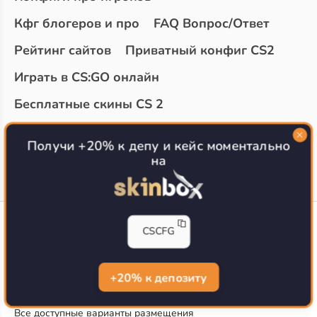
Кфг блогеров и про
FAQ Вопрос/Ответ
Рейтинг сайтов
Приватный конфиг CS2
Играть в CS:GO онлайн
Бесплатные скины CS 2
Топ сайтов с халявой КС 2
О проекте
Получи +20% к депу и кейс моментально
на
CS-CONFIG
CSCFG
Конфиги игроков CS2
CS-CONFIG.com © 2020-2026 г.
Политика конфиденциальности
+20% к депозиту
РЕКЛАМА НА САЙТЕ
Все доступные варианты размещения