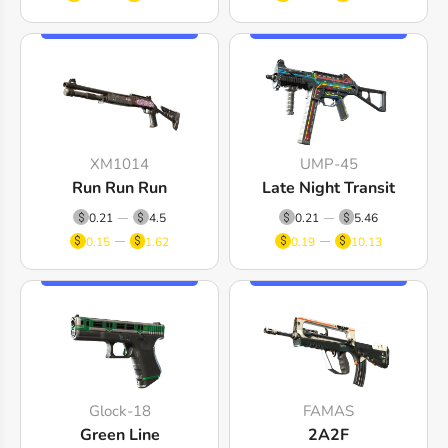
XM1014
UMP-45
Run Run Run
Late Night Transit
0.21
4.5
0.21
5.46
0.15
1.62
0.19
10.13
Glock-18
FAMAS
Green Line
2A2F