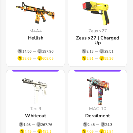
M4A4
Zeus x27
Hellish
Zeus x27 | Charged
Up
14.56
397.96
2.13
29.51
28.69
608.05
2.91
59.36
Tec-9
MAC-10
Whiteout
Derailment
1.98
267.76
2.45
24.3
4.49
482.1
7.09
31.84