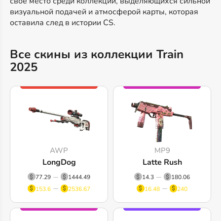
своё место среди коллекций, выделяющихся сильной
визуальной подачей и атмосферой карты, которая
оставила след в истории CS.
Все скины из коллекции Train
2025
AWP
MP9
LongDog
Latte Rush
77.29
1444.49
14.3
180.06
153.6
2536.67
16.48
240