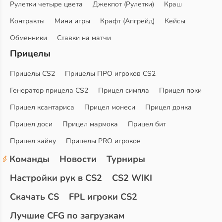
Рулетки четыре цвета
Джекпот (Рулетки)
Краш
Контракты
Мини игры
Крафт (Апгрейд)
Кейсы
Обменники
Ставки на матчи
Прицелы
Прицелы CS2
Прицелы ПРО игроков CS2
Генератор прицела CS2
Прицел симпла
Прицел поки
Прицел ксантариса
Прицел монеси
Прицел донка
Прицел доси
Прицел мармока
Прицел бит
Прицел зайву
Прицелы PRO игроков
Команды
Новости
Турниры
Настройки рук в CS2
CS2 WIKI
Скачать CS
FPL игроки CS2
Лучшие CFG по загрузкам