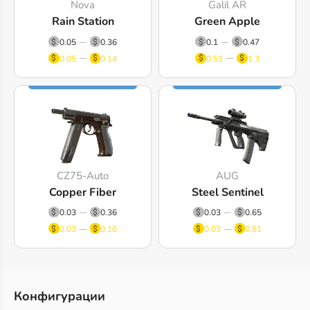
Nova
Galil AR
Rain Station
Green Apple
0.05
0.36
0.1
0.47
0.05
0.14
0.53
1.3
CZ75-Auto
AUG
Copper Fiber
Steel Sentinel
0.03
0.36
0.03
0.65
0.03
0.16
0.03
0.81
Конфигурации