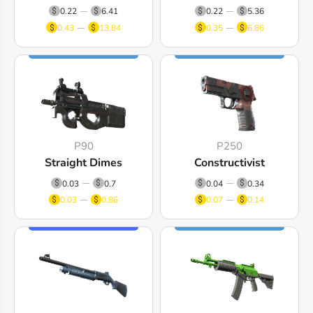
0.22
6.41
0.22
5.36
0.43
13.84
0.35
6.86
P90
P250
Straight Dimes
Constructivist
0.03
0.7
0.04
0.34
0.03
0.86
0.07
0.14