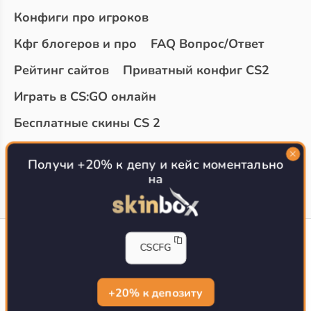
Конфиги про игроков
Кфг блогеров и про
FAQ Вопрос/Ответ
Рейтинг сайтов
Приватный конфиг CS2
Играть в CS:GO онлайн
Бесплатные скины CS 2
Топ сайтов с халявой КС 2
О проекте
Получи +20% к депу и кейс моментально
на
CS-CONFIG
CSCFG
Конфиги игроков CS2
CS-CONFIG.com © 2020-2026 г.
Политика конфиденциальности
+20% к депозиту
РЕКЛАМА НА САЙТЕ