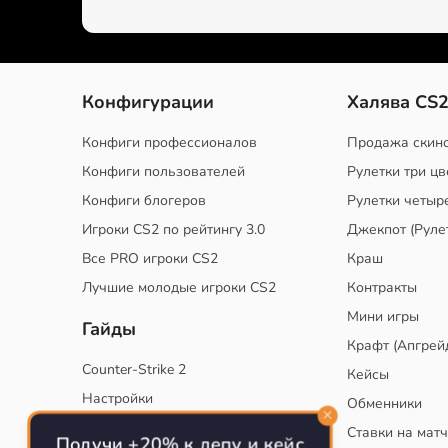
Конфигурации
Халява CS
Конфиги профессионалов
Продажа скин
Конфиги пользователей
Рулетки три цв
Конфиги блогеров
Рулетки четыр
Игроки CS2 по рейтингу 3.0
Джекпот (Руле
Все PRO игроки CS2
Краш
Лучшие молодые игроки CS2
Контракты
Мини игры
Гайды
Крафт (Апгрей
Counter-Strike 2
Кейсы
Настройки
Обменники
Руководство
Ставки на мат
Получи +20% к депу и кейс