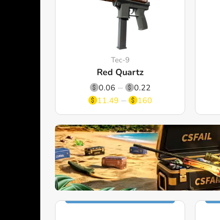
Tec-9
Red Quartz
0.06
0.22
11.49
160