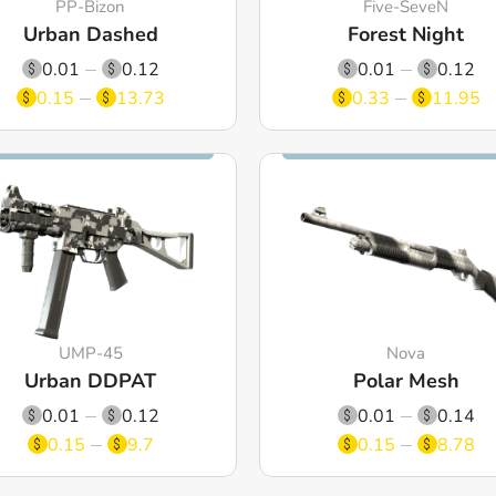
PP-Bizon
Five-SeveN
Urban Dashed
Forest Night
0.01
0.12
0.01
0.12
0.15
13.73
0.33
11.95
UMP-45
Nova
Urban DDPAT
Polar Mesh
0.01
0.12
0.01
0.14
0.15
9.7
0.15
8.78