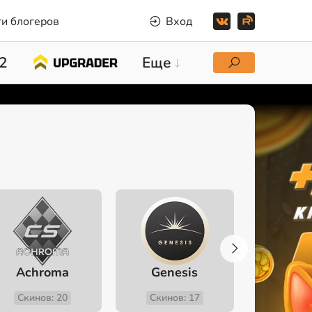
и блогеров
Вход
2
Еще
Achroma
Genesis
Fev
Скинов: 20
Скинов: 17
Скино