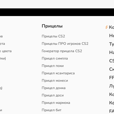
2
Прицелы
К
Н
ов
Прицелы CS2
Т
ета
Прицелы ПРО игроков CS2
е цвета
Генератор прицела CS2
Н
тки)
Прицел симпла
C
Прицел поки
С
Прицел ксантариса
F
Прицел монеси
Л
д)
Прицел донка
К
Прицел доси
К
Прицел мармока
чи
Прицел бит
F