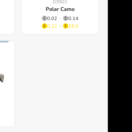
G3SG1
Polar Camo
0.02
0.14
0.22
18.6