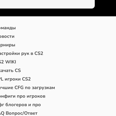
оманды
овости
урниры
астройки рук в CS2
S2 WIKI
качать CS
PL игроки CS2
учшие CFG по загрузкам
онфиги про игроков
фг блогеров и про
AQ Вопрос/Ответ