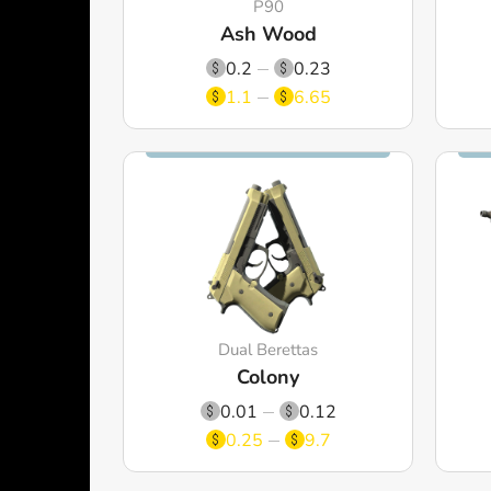
P90
Ash Wood
0.2
0.23
1.1
6.65
Dual Berettas
Colony
0.01
0.12
0.25
9.7