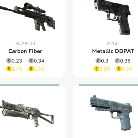
SCAR-20
P250
Carbon Fiber
Metallic DDPAT
0.23
0.34
0.3
0.36
1.75
2.55
2.85
6.35