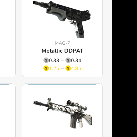
MAG-7
Metallic DDPAT
0.33
0.34
1.25
4.85