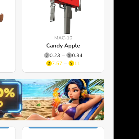
MAC-10
Candy Apple
0.23
0.34
7.57
11