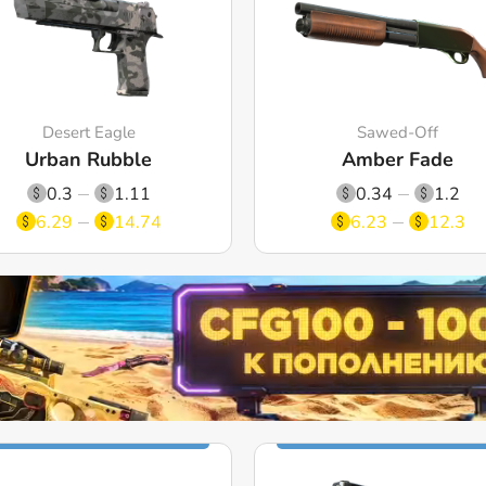
Desert Eagle
Sawed-Off
Urban Rubble
Amber Fade
0.3
1.11
0.34
1.2
6.29
14.74
6.23
12.3