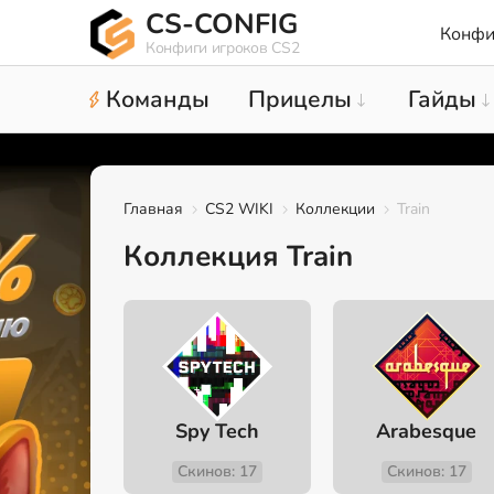
CS-CONFIG
Конфи
Конфиги игроков CS2
Команды
Прицелы
Гайды
Главная
CS2 WIKI
Коллекции
Train
Коллекция Train
Spy Tech
Arabesque
Скинов: 17
Скинов: 17