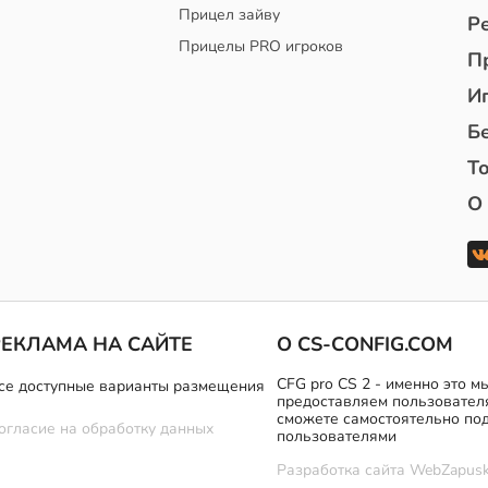
Прицел зайву
Р
Прицелы PRO игроков
П
И
Б
То
О
РЕКЛАМА НА САЙТЕ
О CS-CONFIG.COM
CFG pro CS 2 - именно это 
се доступные варианты размещения
предоставляем пользовател
сможете самостоятельно под
огласие на обработку данных
пользователями
Разработка сайта
WebZapusk