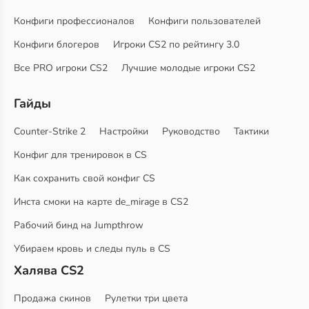
Конфиги профессионалов
Конфиги пользователей
Конфиги блогеров
Игроки CS2 по рейтингу 3.0
Все PRO игроки CS2
Лучшие молодые игроки CS2
Гайды
Counter-Strike 2
Настройки
Руководство
Тактики
Конфиг для тренировок в CS
Как сохранить свой конфиг CS
Инста смоки на карте de_mirage в CS2
Рабочий бинд на Jumpthrow
Убираем кровь и следы пуль в CS
Халява CS2
Продажа скинов
Рулетки три цвета