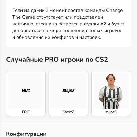
Если на данный момент состав команды Change
The Game отсутствует или представлен
частично, страница остаётся актуальной и будет
дополняться по мере появления новых игроков
и обновления их конфигов и настроек.
Случайные PRO игроки по CS2
ERIC
StepzZ
mupzG
Конфигурации