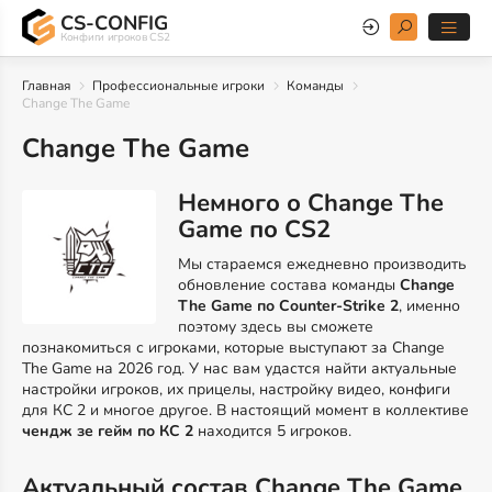
CS-CONFIG
Конфиги игроков CS2
Главная
Профессиональные игроки
Команды
Change The Game
Change The Game
Немного о Change The
Game по CS2
Мы стараемся ежедневно производить
обновление состава команды
Change
The Game по Counter-Strike 2
, именно
поэтому здесь вы сможете
познакомиться с игроками, которые выступают за Change
The Game на 2026 год. У нас вам удастся найти актуальные
настройки игроков, их прицелы, настройку видео, конфиги
для КС 2 и многое другое. В настоящий момент в коллективе
чендж зе гейм по КС 2
находится 5 игроков.
Актуальный состав Change The Game