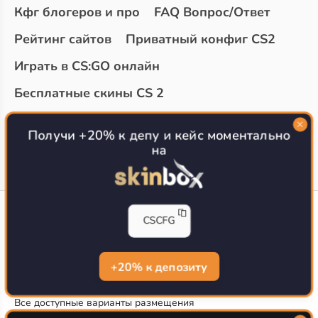
Кфг блогеров и про
FAQ Вопрос/Ответ
Рейтинг сайтов
Приватный конфиг CS2
Играть в CS:GO онлайн
Бесплатные скины CS 2
Топ сайтов с халявой КС 2
О проекте
Получи +20% к депу и кейс моментально
на
CS-CONFIG
CSCFG
Конфиги игроков CS2
CS-CONFIG.com © 2020-2026 г.
Политика конфиденциальности
+20% к депозиту
РЕКЛАМА НА САЙТЕ
Все доступные варианты размещения
Согласие на обработку данных