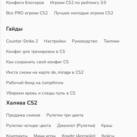
Конфиги блогеров
Игроки CS2 по рейтингу 3.0
Все PRO игроки CS2
Лучшие молодые игроки CS2
Гайды
Counter-Strike 2
Настройки
Руководство
Тактики
Конфиг для тренировок в CS
Как сохранить свой конфиг CS
Инста смоки на карте de_mirage в CS2
Рабочий бинд на Jumpthrow
Убираем кровь и следы пуль в CS
Халява CS2
Продажа скинов
Рулетки три цвета
Рулетки четыре цвета
Джекпот (Рулетки)
Краш
Контракты
Мини игры
Крафт (Апгрейд)
Кейсы