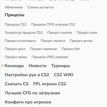
Обменники
Ставки на матчи
Прицелы
Прицелы CS2
Прицелы ПРО игроков CS2
Генератор прицела CS2
Прицел симпла
Прицел поки
Прицел ксантариса
Прицел монеси
Прицел донка
Прицел доси
Прицел мармока
Прицел бит
Прицел зайву
Прицелы PRO игроков
Команды
Новости
Турниры
Настройки рук в CS2
CS2 WIKI
Скачать CS
FPL игроки CS2
Лучшие CFG по загрузкам
Конфиги про игроков