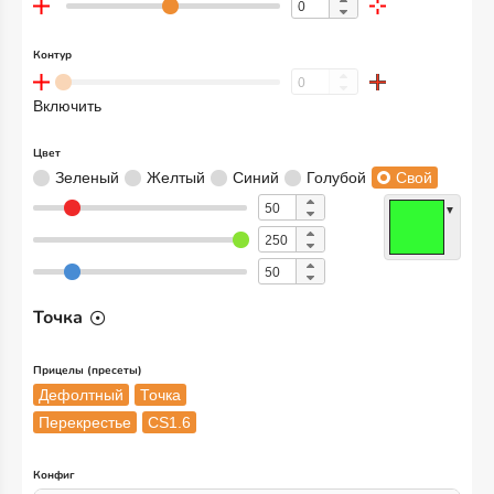
Контур
Включить
Цвет
Зеленый
Желтый
Синий
Голубой
Свой
▼
Точка
Прицелы (пресеты)
Дефолтный
Точка
Перекрестье
CS1.6
Конфиг