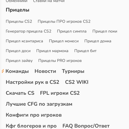
Обменники
Ставки на матчи
Прицелы
Прицелы CS2
Прицелы ПРО игроков CS2
Генератор прицела CS2
Прицел симпла
Прицел поки
Прицел ксантариса
Прицел монеси
Прицел донка
Прицел доси
Прицел мармока
Прицел бит
Прицел зайву
Прицелы PRO игроков
Команды
Новости
Турниры
Настройки рук в CS2
CS2 WIKI
Скачать CS
FPL игроки CS2
Лучшие CFG по загрузкам
Конфиги про игроков
Кфг блогеров и про
FAQ Вопрос/Ответ