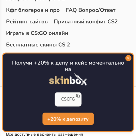
Кфг блогеров и про
FAQ Вопрос/Ответ
Рейтинг сайтов
Приватный конфиг CS2
Играть в CS:GO онлайн
Бесплатные скины CS 2
Топ сайтов с халявой КС 2
О проекте
Получи +20% к депу и кейс моментально
на
CS-CONFIG
CSCFG
Конфиги игроков CS2
CS-CONFIG.com © 2020-2026 г.
Политика конфиденциальности
+20% к депозиту
РЕКЛАМА НА САЙТЕ
Все доступные варианты размещения