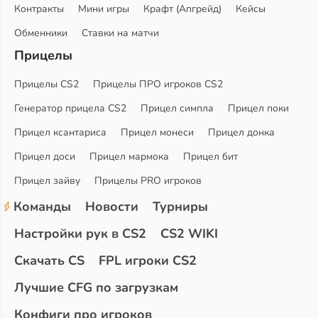
Контракты
Мини игры
Крафт (Апгрейд)
Кейсы
Обменники
Ставки на матчи
Прицелы
Прицелы CS2
Прицелы ПРО игроков CS2
Генератор прицела CS2
Прицел симпла
Прицел поки
Прицел ксантариса
Прицел монеси
Прицел донка
Прицел доси
Прицел мармока
Прицел бит
Прицел зайву
Прицелы PRO игроков
Команды
Новости
Турниры
Настройки рук в CS2
CS2 WIKI
Скачать CS
FPL игроки CS2
Лучшие CFG по загрузкам
Конфиги про игроков