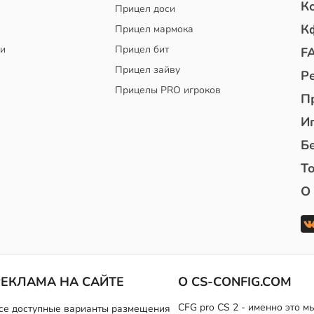
К
Прицел доси
К
Прицел мармока
чи
Прицел бит
F
Прицел зайву
Р
Прицелы PRO игроков
П
И
Б
То
О
РЕКЛАМА НА САЙТЕ
О CS-CONFIG.COM
CFG pro CS 2 - именно это 
се доступные варианты размещения