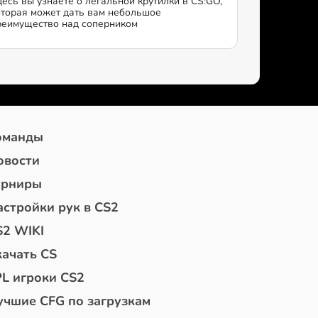
десь вы узнаете о легальной крутилки в CS:GO,
оторая может дать вам небольшое
реимущество над соперником
оманды
овости
урниры
астройки рук в CS2
S2 WIKI
качать CS
PL игроки CS2
учшие CFG по загрузкам