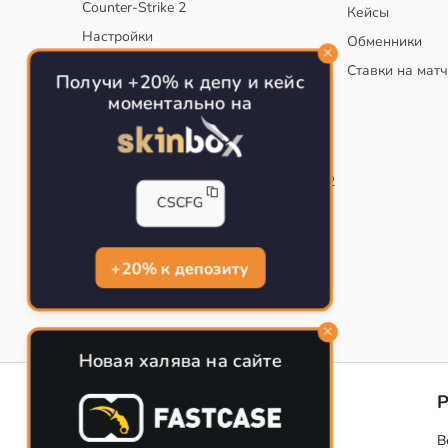
Counter-Strike 2
Кейсы
Настройки
Обменники
Руководство
Ставки на мат
Получи +20% к депу и кейс
Тактики
моментально на
Конфиг для тренировок в CS
Как сохранить свой конфиг CS
Инста смоки на карте de_mirage в CS2
CSCFG
Рабочий бинд на Jumpthrow
Убираем кровь и следы пуль в CS
+20% к депозиту
Новая халява на сайте
CS-CONFIG
Конфиги игроков CS2
В