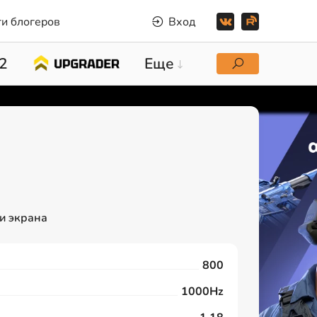
и блогеров
Вход
2
Еще
и экрана
800
1000Hz