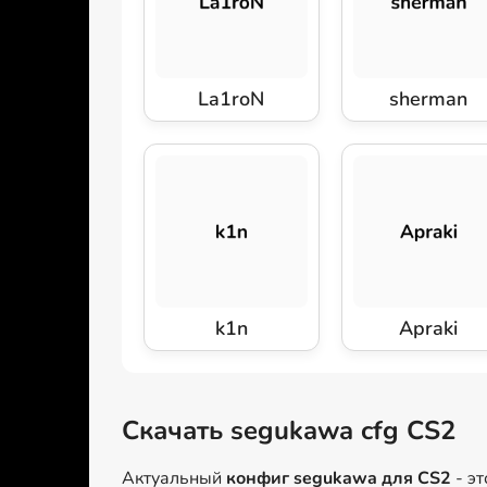
La1roN
sherman
k1n
Apraki
Скачать segukawa cfg CS2
Актуальный
конфиг segukawa для CS2
- э