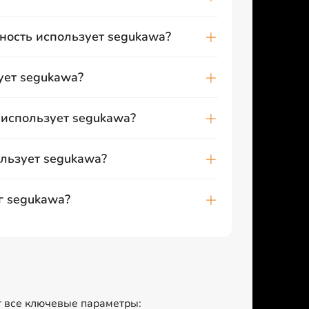
ность использует segukawa?
ует segukawa?
использует segukawa?
льзует segukawa?
г segukawa?
т все ключевые параметры: