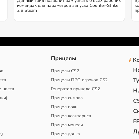
Данный гайд позволит вам узнать о всех рабочих
З
командах для параметров запуска Counter-Strike
к
2 в Steam
п
2
Прицелы
К
Н
ов
Прицелы CS2
Т
ета
Прицелы ПРО игроков CS2
е цвета
Генератор прицела CS2
Н
тки)
Прицел симпла
C
Прицел поки
С
Прицел ксантариса
F
Прицел монеси
Л
д)
Прицел донка