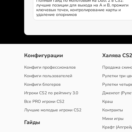
Полный гайд по молотовым на Dust 2 в CS2:
лучшие позиции для выхода на A и B, прожиги
ключевых точек, контролирование карты и
удаление опорников
Конфигурации
Халява CS
Конфиги профессионалов
Продажа скин
Конфиги пользователей
Рулетки три цв
Конфиги блогеров
Рулетки четыр
Игроки CS2 по рейтингу 3.0
Джекпот (Руле
Все PRO игроки CS2
Краш
Лучшие молодые игроки CS2
Контракты
Мини игры
Гайды
Крафт (Апгрей