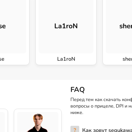
se
La1roN
she
FAQ
Перед тем как скачать кон
вопросы о прицеле, DPI и 
ниже.
?
Как зовут segukaw