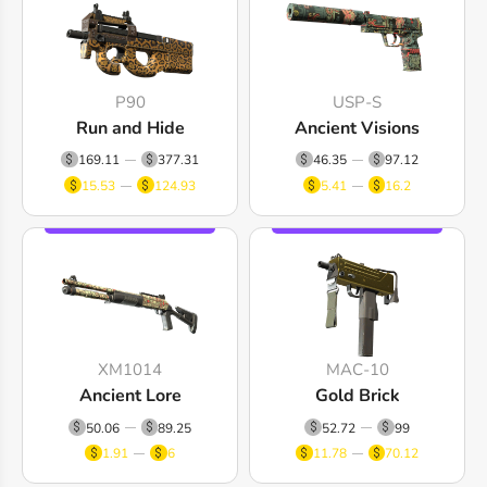
P90
USP-S
Run and Hide
Ancient Visions
169.11
377.31
46.35
97.12
15.53
124.93
5.41
16.2
XM1014
MAC-10
Ancient Lore
Gold Brick
50.06
89.25
52.72
99
1.91
6
11.78
70.12