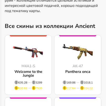
руин - коллекция отличается цельной эстетикой и
интересной цветовой подачей, хорошо подходящей
под тематику карты.
Все скины из коллекции Ancient
M4A1-S
AK-47
Welcome to the
Panthera onca
Jungle
635.28
3299
169.86
1018.1
590.68
7500
117.64
916.02