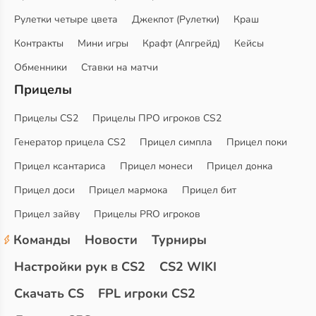
Рулетки четыре цвета
Джекпот (Рулетки)
Краш
Контракты
Мини игры
Крафт (Апгрейд)
Кейсы
Обменники
Ставки на матчи
Прицелы
Прицелы CS2
Прицелы ПРО игроков CS2
Генератор прицела CS2
Прицел симпла
Прицел поки
Прицел ксантариса
Прицел монеси
Прицел донка
Прицел доси
Прицел мармока
Прицел бит
Прицел зайву
Прицелы PRO игроков
Команды
Новости
Турниры
Настройки рук в CS2
CS2 WIKI
Скачать CS
FPL игроки CS2