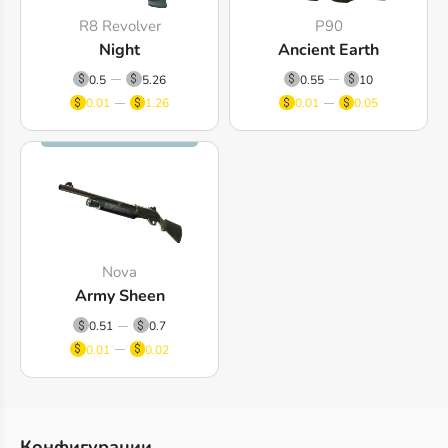
R8 Revolver
P90
Night
Ancient Earth
0.5
5.26
0.55
10
0.01
1.26
0.01
0.05
Nova
Army Sheen
0.51
0.7
0.01
0.02
Конфигурации