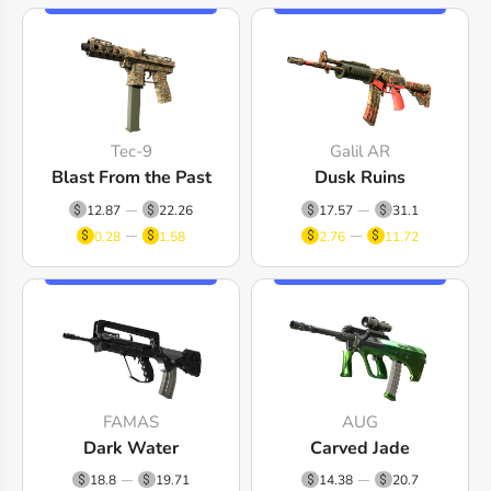
Tec-9
Galil AR
Blast From the Past
Dusk Ruins
12.87
22.26
17.57
31.1
0.28
1.58
2.76
11.72
FAMAS
AUG
Dark Water
Carved Jade
18.8
19.71
14.38
20.7