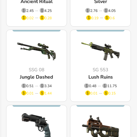
Ancient Ritual
Silver
2.45
4.25
2.76
4.05
0.02
0.28
0.19
0.6
SSG 08
SG 553
Jungle Dashed
Lush Ruins
0.51
3.34
0.48
11.75
0.01
1.44
0.01
0.15