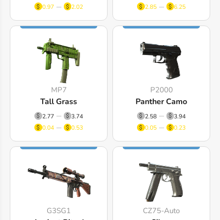
0.97
2.02
2.85
6.25
MP7
P2000
Tall Grass
Panther Camo
2.77
3.74
2.58
3.94
0.04
0.53
0.05
0.23
G3SG1
CZ75-Auto