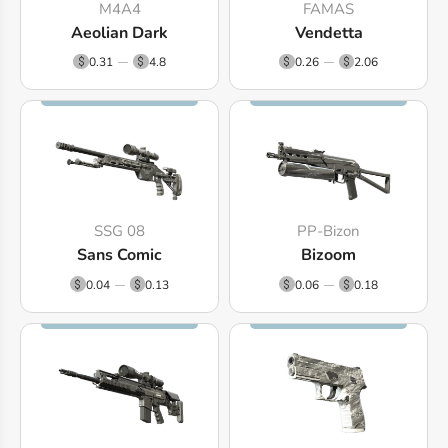
M4A4
FAMAS
Aeolian Dark
Vendetta
0.31
4.8
0.26
2.06
SSG 08
PP-Bizon
Sans Comic
Bizoom
0.04
0.13
0.06
0.18