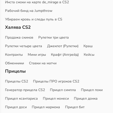
Инста смоки на карте de_mirage в CS2
Рабочий бинд на Jumpthrow
Убираем кровь и следы пуль в CS
Халява CS2
Продажа скинов
Рулетки три цвета
Рулетки четыре цвета
Джекпот (Рулетки)
Краш
Контракты
Мини игры
Крафт (Апгрейд)
Кейсы
Обменники
Ставки на матчи
Прицелы
Прицелы CS2
Прицелы ПРО игроков CS2
Генератор прицела CS2
Прицел симпла
Прицел поки
Прицел ксантариса
Прицел монеси
Прицел донка
Прицел доси
Прицел мармока
Прицел бит