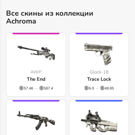
Все скины из коллекции
Achroma
AWP
Glock-18
The End
Trace Lock
57.46
587.4
6.9
48.85