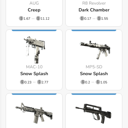
AUG
R8 Revolver
Creep
Dark Chamber
1.67
11.12
0.17
1.55
MAC-10
MP5-SD
Snow Splash
Snow Splash
0.23
2.77
0.2
1.05