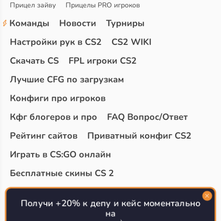
Прицел зайву
Прицелы PRO игроков
Команды
Новости
Турниры
Настройки рук в CS2
CS2 WIKI
Скачать CS
FPL игроки CS2
Лучшие CFG по загрузкам
Конфиги про игроков
Кфг блогеров и про
FAQ Вопрос/Ответ
Рейтинг сайтов
Приватный конфиг CS2
Играть в CS:GO онлайн
Бесплатные скины CS 2
Топ сайтов с халявой КС 2
О проекте
Получи +20% к депу и кейс моментально
на