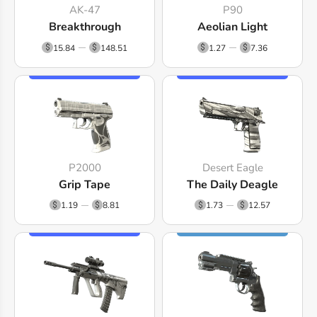
AK-47
P90
Breakthrough
Aeolian Light
15.84
148.51
1.27
7.36
P2000
Desert Eagle
Grip Tape
The Daily Deagle
1.19
8.81
1.73
12.57