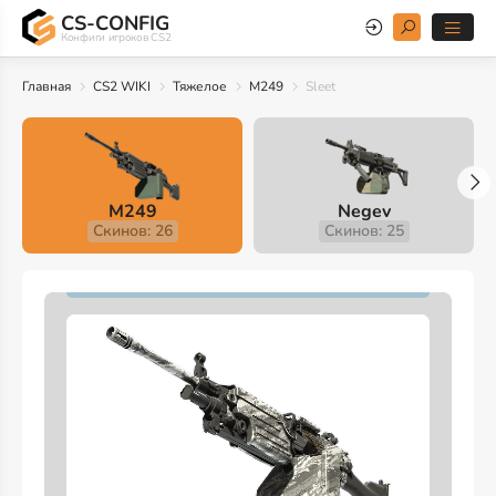
CS-CONFIG
Конфиги игроков CS2
Главная
CS2 WIKI
Тяжелое
M249
Sleet
M249
Negev
Скинов: 26
Скинов: 25