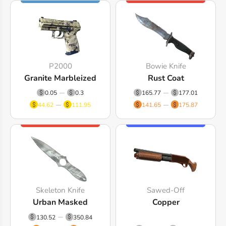
P2000
Bowie Knife
Granite Marbleized
Rust Coat
0.05
0.3
165.77
177.01
44.62
111.95
141.65
175.87
Skeleton Knife
Sawed-Off
Urban Masked
Copper
130.52
350.84