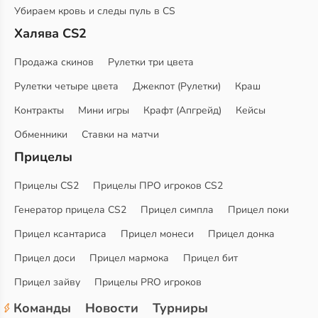
Убираем кровь и следы пуль в CS
Халява CS2
Продажа скинов
Рулетки три цвета
Рулетки четыре цвета
Джекпот (Рулетки)
Краш
Контракты
Мини игры
Крафт (Апгрейд)
Кейсы
Обменники
Ставки на матчи
Прицелы
Прицелы CS2
Прицелы ПРО игроков CS2
Генератор прицела CS2
Прицел симпла
Прицел поки
Прицел ксантариса
Прицел монеси
Прицел донка
Прицел доси
Прицел мармока
Прицел бит
Прицел зайву
Прицелы PRO игроков
Команды
Новости
Турниры