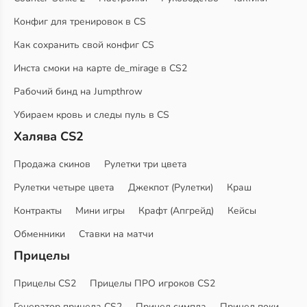
Конфиг для тренировок в CS
Как сохранить свой конфиг CS
Инста смоки на карте de_mirage в CS2
Рабочий бинд на Jumpthrow
Убираем кровь и следы пуль в CS
Халява CS2
Продажа скинов
Рулетки три цвета
Рулетки четыре цвета
Джекпот (Рулетки)
Краш
Контракты
Мини игры
Крафт (Апгрейд)
Кейсы
Обменники
Ставки на матчи
Прицелы
Прицелы CS2
Прицелы ПРО игроков CS2
Генератор прицела CS2
Прицел симпла
Прицел поки