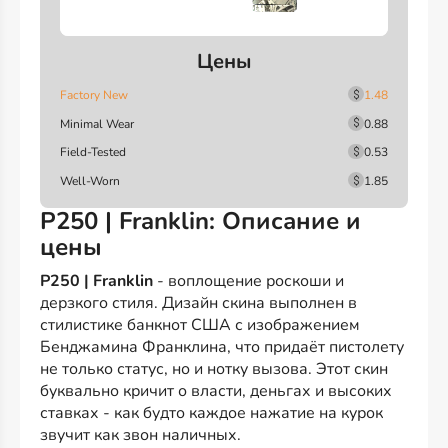
Цены
Factory New
1.48
Minimal Wear
0.88
Field-Tested
0.53
Well-Worn
1.85
P250 | Franklin: Описание и
цены
P250 | Franklin
- воплощение роскоши и
дерзкого стиля. Дизайн скина выполнен в
стилистике банкнот США с изображением
Бенджамина Франклина, что придаёт пистолету
не только статус, но и нотку вызова. Этот скин
буквально кричит о власти, деньгах и высоких
ставках - как будто каждое нажатие на курок
звучит как звон наличных.