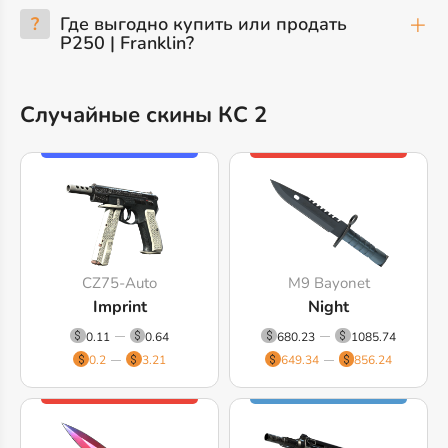
?
Где выгодно купить или продать
P250 | Franklin?
Случайные скины КС 2
CZ75-Auto
M9 Bayonet
Imprint
Night
0.11
0.64
680.23
1085.74
0.2
3.21
649.34
856.24