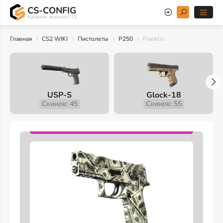
CS-CONFIG
Конфиги игроков CS2
Главная
CS2 WIKI
Пистолеты
P250
Franklin
USP-S
Glock-18
Скинов: 45
Скинов: 55