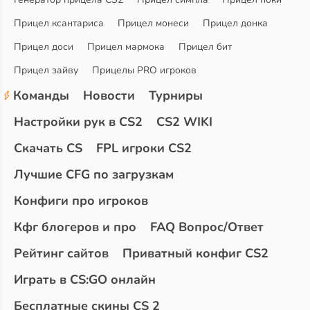
Прицел ксантариса
Прицел монеси
Прицел донка
Прицел доси
Прицел мармока
Прицел бит
Прицел зайву
Прицелы PRO игроков
Команды
Новости
Турниры
Настройки рук в CS2
CS2 WIKI
Скачать CS
FPL игроки CS2
Лучшие CFG по загрузкам
Конфиги про игроков
Кфг блогеров и про
FAQ Вопрос/Ответ
Рейтинг сайтов
Приватный конфиг CS2
Играть в CS:GO онлайн
Бесплатные скины CS 2