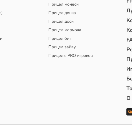
F
Прицел монеси
Л
д)
Прицел донка
К
Прицел доси
К
Прицел мармока
чи
Прицел бит
F
Прицел зайву
Р
Прицелы PRO игроков
П
И
Б
То
О