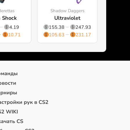
Berettas
Shadow Daggers
 Shock
Ultraviolet
4.19
155.38
247.93
10.71
105.63
231.17
оманды
овости
урниры
астройки рук в CS2
S2 WIKI
качать CS