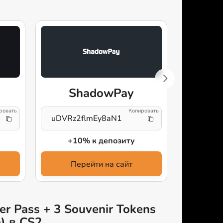
ShadowPay
Av
uDVRz2flmEy8aN1
cfg
+10% к депозиту
3% ск
Перейти на сайт
Пе
r Pass + 3 Souvenir Tokens
) в CS2