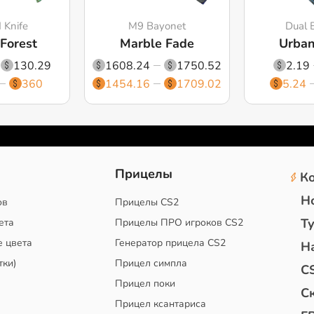
Knife
M9 Bayonet
Dual 
 Forest
Marble Fade
Urban
130.29
1608.24
1750.52
2.19
360
1454.16
1709.02
5.24
2
Прицелы
К
Н
ов
Прицелы CS2
Т
ета
Прицелы ПРО игроков CS2
е цвета
Генератор прицела CS2
Н
тки)
Прицел симпла
C
Прицел поки
С
Прицел ксантариса