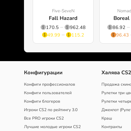
Five-SeveN
Nomad 
Fall Hazard
Boreal
170.5
962.48
86.92
49.99
115.2
96.43
Конфигурации
Халява CS
Конфиги профессионалов
Продажа скин
Конфиги пользователей
Рулетки три цв
Конфиги блогеров
Рулетки четыр
Игроки CS2 по рейтингу 3.0
Джекпот (Руле
Все PRO игроки CS2
Краш
Лучшие молодые игроки CS2
Контракты