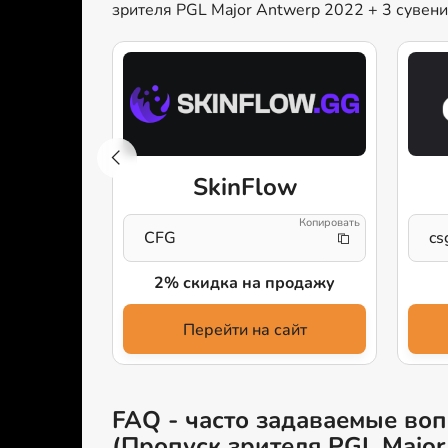
зрителя PGL Major Antwerp 2022 + 3 сувен
KET
SkinFlow
CFG
cs
аже
2% скидка на продажу
айт
Перейти на сайт
FAQ - часто задаваемые воп
(Пропуск зрителя PGL Major