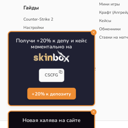
Мини игры
Гайды
Крафт (Апгрей
Counter-Strike 2
Кейсы
Настройки
Обменники
Руководство
Ставки на мат
Получи +20% к депу и кейс
Тактики
моментально на
Конфиг для тренировок в CS
Как сохранить свой конфиг CS
Инста смоки на карте de_mirage в CS2
CSCFG
Рабочий бинд на Jumpthrow
Убираем кровь и следы пуль в CS
+20% к депозиту
Новая халява на сайте