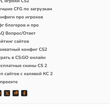
PL игроки CS2
учшие CFG по загрузкам
онфиги про игроков
фг блогеров и про
AQ Вопрос/Ответ
ейтинг сайтов
риватный конфиг CS2
грать в CS:GO онлайн
есплатные скины CS 2
п сайтов с халявой КС 2
 проекте