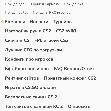
Прицел доси
Прицел мармока
Прицел бит
Прицел зайву
Прицелы PRO игроков
Команды
Новости
Турниры
Настройки рук в CS2
CS2 WIKI
Скачать CS
FPL игроки CS2
Лучшие CFG по загрузкам
Конфиги про игроков
Кфг блогеров и про
FAQ Вопрос/Ответ
Рейтинг сайтов
Приватный конфиг CS2
Играть в CS:GO онлайн
Бесплатные скины CS 2
Топ сайтов с халявой КС 2
О проекте