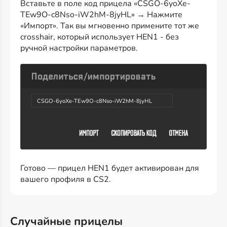
Вставьте в поле код прицела «CSGO-6yoXe-
TEw9O-c8Nso-iW2hM-8jyHL» → Нажмите
«Импорт». Так вы мгновенно примените тот же
crosshair, который использует HEN1 - без
ручной настройки параметров.
CSGO-6yoXe-TEw9O-c8Nso-iW2hM-8jyHL
Готово — прицел HEN1 будет активирован для
вашего профиля в CS2.
Случайные прицелы