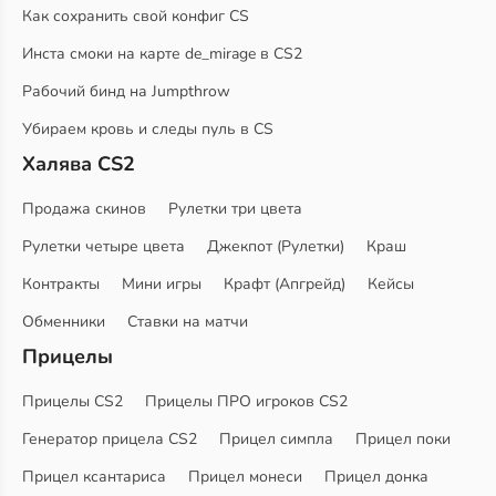
Как сохранить свой конфиг CS
Инста смоки на карте de_mirage в CS2
Рабочий бинд на Jumpthrow
Убираем кровь и следы пуль в CS
Халява CS2
Продажа скинов
Рулетки три цвета
Рулетки четыре цвета
Джекпот (Рулетки)
Краш
Контракты
Мини игры
Крафт (Апгрейд)
Кейсы
Обменники
Ставки на матчи
Прицелы
Прицелы CS2
Прицелы ПРО игроков CS2
Генератор прицела CS2
Прицел симпла
Прицел поки
Прицел ксантариса
Прицел монеси
Прицел донка