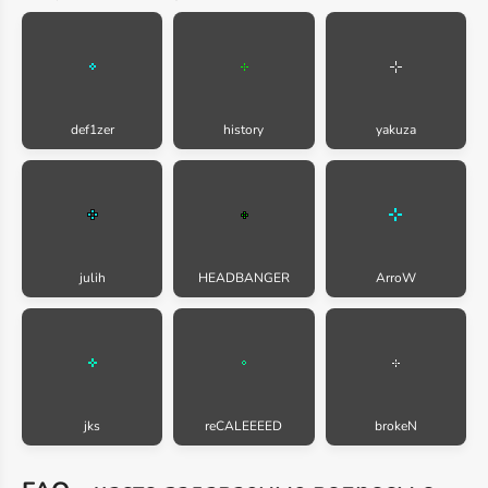
def1zer
history
yakuza
julih
HEADBANGER
ArroW
jks
reCALEEEED
brokeN