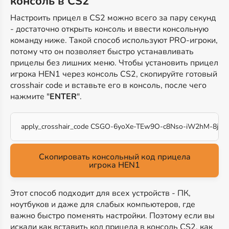
консоль в CS2
Настроить прицел в CS2 можно всего за пару секунд
- достаточно открыть консоль и ввести консольную
команду ниже. Такой способ используют PRO-игроки,
потому что он позволяет быстро устанавливать
прицелы без лишних меню. Чтобы установить прицел
игрока HEN1 через консоль CS2, скопируйте готовый
crosshair code и вставьте его в консоль, после чего
нажмите "
ENTER
".
apply_crosshair_code CSGO-6yoXe-TEw9O-c8Nso-iW2hM-8jyH
Скопировать консольный код прицела
игрока HEN1
Этот способ подходит для всех устройств - ПК,
ноутбуков и даже для слабых компьютеров, где
важно быстро поменять настройки. Поэтому если вы
искали как вставить код прицела в консоль CS2, как