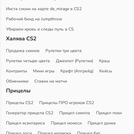
Инста смоки на карте de_mirage в CS2
Рабочий бинд на Jumpthrow
Убираем кровь и следы пуль в CS
Халява CS2
Продажа скинов
Рулетки три цвета
Рулетки четыре цвета
Джекпот (Рулетки)
Краш
Контракты
Мини игры
Крафт (Апгрейд)
Кейсы
Обменники
Ставки на матчи
Прицелы
Прицелы CS2
Прицелы ПРО игроков CS2
Генератор прицела CS2
Прицел симпла
Прицел поки
Прицел ксантариса
Прицел монеси
Прицел донка
Прицел доси
Прицел мармока
Прицел бит