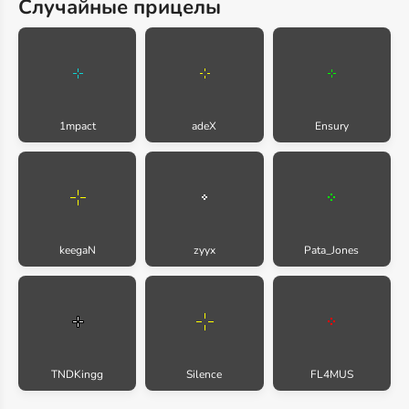
Случайные прицелы
1mpact
adeX
Ensury
keegaN
zyyx
Pata_Jones
TNDKingg
Silence
FL4MUS