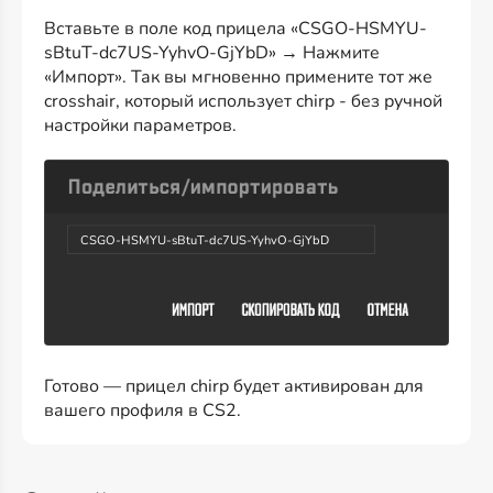
Вставьте в поле код прицела «CSGO-HSMYU-
sBtuT-dc7US-YyhvO-GjYbD» → Нажмите
«Импорт». Так вы мгновенно примените тот же
crosshair, который использует chirp - без ручной
настройки параметров.
CSGO-HSMYU-sBtuT-dc7US-YyhvO-GjYbD
Готово — прицел chirp будет активирован для
вашего профиля в CS2.