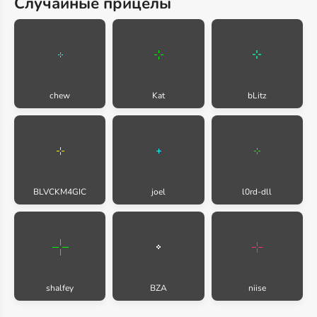
Случайные прицелы
chew
Kat
bLitz
BLVCKM4GIC
joel
l0rd-dll
shalfey
BZA
niise