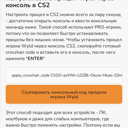
консоль в CS2
Настроить прицел в CS2 можно всего за пару секунд
- достаточно открыть консоль и ввести консольную
команду ниже. Такой способ используют PRO-игроки,
потому что он позволяет быстро устанавливать
прицелы без лишних меню. Чтобы установить прицел
игрока Wyld через консоль CS2, скопируйте готовый
crosshair code и вставьте его в консоль, после чего
нажмите "
ENTER
".
apply_crosshair_code CSGO-pvfWh-LGZBt-Okcce-Hkais-53nQD
Скопировать консольный код прицела
игрока Wyld
Этот способ подходит для всех устройств - ПК,
ноутбуков и даже для слабых компьютеров, где
важно быстро поменять настройки. Поэтому если вы