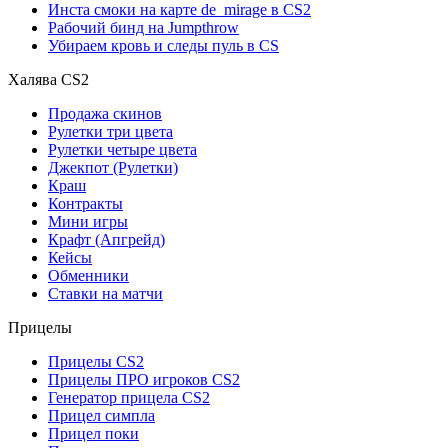
Инста смоки на карте de_mirage в CS2
Рабочий бинд на Jumpthrow
Убираем кровь и следы пуль в CS
Халява CS2
Продажа скинов
Рулетки три цвета
Рулетки четыре цвета
Джекпот (Рулетки)
Краш
Контракты
Мини игры
Крафт (Апгрейд)
Кейсы
Обменники
Ставки на матчи
Прицелы
Прицелы CS2
Прицелы ПРО игроков CS2
Генератор прицела CS2
Прицел симпла
Прицел поки