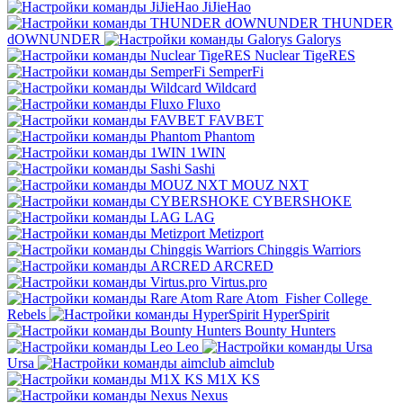
JiJieHao
THUNDER
dOWNUNDER
Galorys
Nuclear TigeRES
SemperFi
Wildcard
Fluxo
FAVBET
Phantom
1WIN
Sashi
MOUZ NXT
CYBERSHOKE
LAG
Metizport
Chinggis Warriors
ARCRED
Virtus.pro
Rare Atom
Fisher College
Rebels
HyperSpirit
Bounty Hunters
Leo
Ursa
aimclub
M1X KS
Nexus