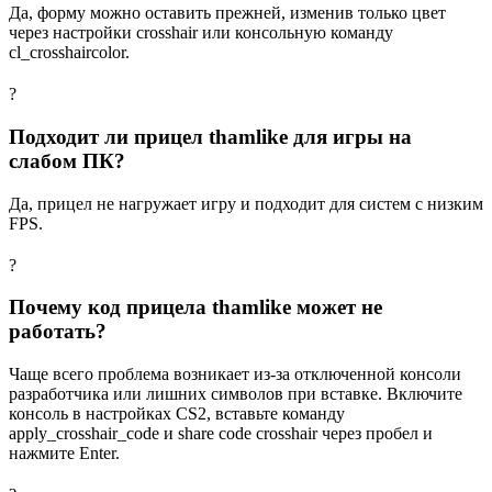
Да, форму можно оставить прежней, изменив только цвет
через настройки crosshair или консольную команду
cl_crosshaircolor.
?
Подходит ли прицел thamlike для игры на
слабом ПК?
Да, прицел не нагружает игру и подходит для систем с низким
FPS.
?
Почему код прицела thamlike может не
работать?
Чаще всего проблема возникает из-за отключенной консоли
разработчика или лишних символов при вставке. Включите
консоль в настройках CS2, вставьте команду
apply_crosshair_code и share code crosshair через пробел и
нажмите Enter.