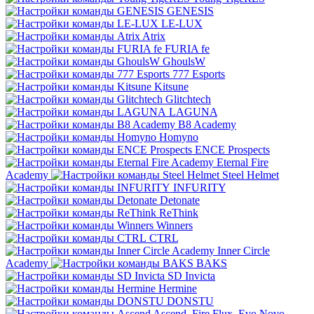
GENESIS
LE-LUX
Atrix
FURIA fe
GhoulsW
777 Esports
Kitsune
Glitchtech
LAGUNA
B8 Academy
Homyno
ENCE Prospects
Eternal Fire
Academy
Steel Helmet
INFURITY
Detonate
ReThink
Winners
CTRL
Inner Circle
Academy
BAKS
SD Invicta
Hermine
DONSTU
Ascend
Fire Flux
Evo Novo