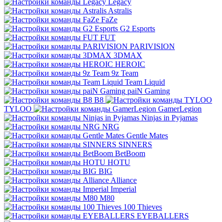
Legacy
Astralis
FaZe
G2 Esports
FUT
PARIVISION
3DMAX
HEROIC
9z Team
Team Liquid
paiN Gaming
B8
TYLOO
GamerLegion
Ninjas in Pyjamas
NRG
Gentle Mates
SINNERS
BetBoom
HOTU
BIG
Alliance
Imperial
M80
100 Thieves
EYEBALLERS