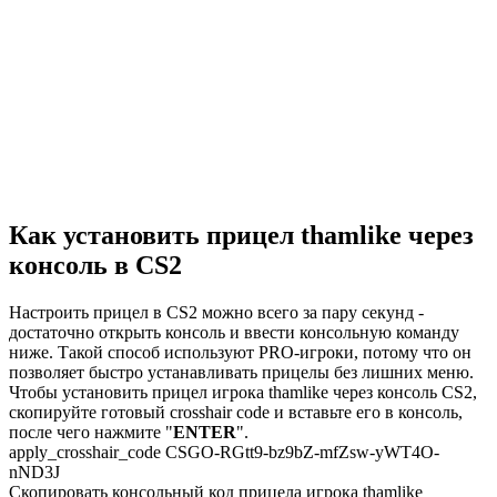
Как установить прицел thamlike через
консоль в CS2
Настроить прицел в CS2 можно всего за пару секунд -
достаточно открыть консоль и ввести консольную команду
ниже. Такой способ используют PRO-игроки, потому что он
позволяет быстро устанавливать прицелы без лишних меню.
Чтобы установить прицел игрока thamlike через консоль CS2,
скопируйте готовый crosshair code и вставьте его в консоль,
после чего нажмите "
ENTER
".
apply_crosshair_code CSGO-RGtt9-bz9bZ-mfZsw-yWT4O-
nND3J
Скопировать консольный код прицела игрока thamlike