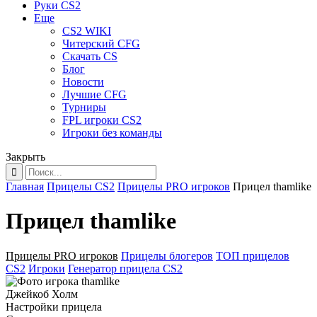
Руки CS2
Еще
CS2 WIKI
Читерский CFG
Скачать CS
Блог
Новости
Лучшие CFG
Турниры
FPL игроки CS2
Игроки без команды
Закрыть
Главная
Прицелы CS2
Прицелы PRO игроков
Прицел thamlike
Прицел thamlike
Прицелы PRO игроков
Прицелы блогеров
ТОП прицелов
CS2
Игроки
Генератор прицела CS2
Джейкоб Холм
Настройки прицела