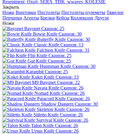
Resentment
Oxuji
SERA
TDK
wwaves
KOLESIE
Закрыть
Ножи
Винтовки
Пистолеты
Пистолеты-пулеметы
Тяжелое
Перчатки
Агенты
Брелки
Кейсы
Коллекции
Другое
Ножи
Bayonet
Скинов: 25
Bowie Knife
Скинов: 30
Butterfly Knife
Скинов: 30
Classic Knife
Скинов: 13
Falchion Knife
Скинов: 31
Flip Knife
Скинов: 25
Gut Knife
Скинов: 25
Huntsman Knife
Скинов: 30
Karambit
Скинов: 25
Kukri Knife
Скинов: 13
M9 Bayonet
Скинов: 22
Navaja Knife
Скинов: 26
Nomad Knife
Скинов: 26
Paracord Knife
Скинов: 26
Shadow Daggers
Скинов: 30
Skeleton Knife
Скинов: 26
Stiletto Knife
Скинов: 26
Survival Knife
Скинов: 26
Talon Knife
Скинов: 26
Ursus Knife
Скинов: 26