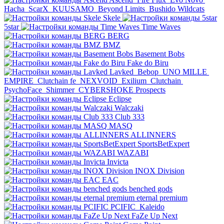
Hacha
ScarX
KUUSAMO
Beyond Limits
Bushido Wildcats
Skele
5star
Time Waves
BERG
BMZ
Basement Bobs
Fake do Biru
Lavked
Bebop
UNO MILLE
EMPIRE
Clutchain fe
NEXVOID
Exilium
Clutchain
PsychoFace
Shimmer
CYBERSHOKE Prospects
Eclipse
Walczaki
Club 333
MASQ
ALLINNERS
SportsBetExpert
WAZABI
Invicta
INOX Division
EAC
benched gods
eternal premium
PCIFIC
Kaleido
FaZe Up Next