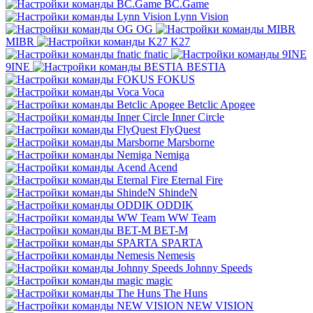
BC.Game
Lynn Vision
OG
MIBR
K27
fnatic
9INE
BESTIA
FOKUS
Voca
Betclic Apogee
Inner Circle
FlyQuest
Marsborne
Nemiga
Acend
Eternal Fire
ShindeN
ODDIK
WW Team
BET-M
SPARTA
Nemesis
Johnny Speeds
magic
The Huns
NEW VISION