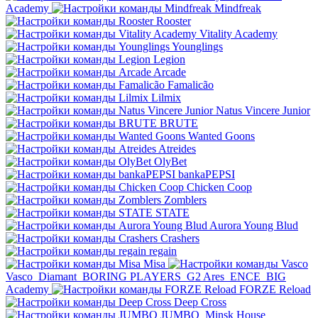
Academy
Mindfreak
Rooster
Vitality Academy
Younglings
Legion
Arcade
Famalicão
Lilmix
Natus Vincere Junior
BRUTE
Wanted Goons
Atreides
OlyBet
bankaPEPSI
Chicken Coop
Zomblers
STATE
Aurora Young Blud
Crashers
regain
Misa
Vasco
Diamant
BORING PLAYERS
G2 Ares
ENCE
BIG
Academy
FORZE Reload
Deep Cross
JUMBO
Minsk House