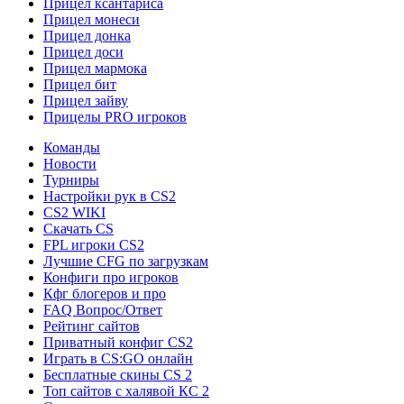
Прицел ксантариса
Прицел монеси
Прицел донка
Прицел доси
Прицел мармока
Прицел бит
Прицел зайву
Прицелы PRO игроков
Команды
Новости
Турниры
Настройки рук в CS2
CS2 WIKI
Скачать CS
FPL игроки CS2
Лучшие CFG по загрузкам
Конфиги про игроков
Кфг блогеров и про
FAQ Вопрос/Ответ
Рейтинг сайтов
Приватный конфиг CS2
Играть в CS:GO онлайн
Бесплатные скины CS 2
Топ сайтов с халявой КС 2