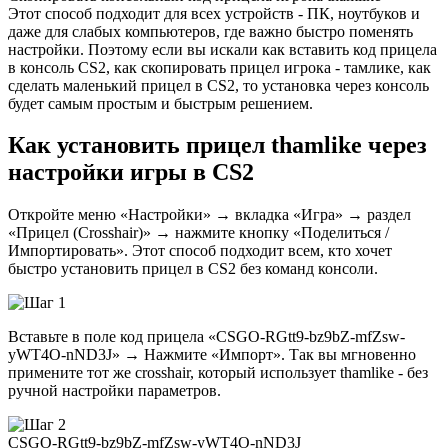
Этот способ подходит для всех устройств - ПК, ноутбуков и
даже для слабых компьютеров, где важно быстро поменять
настройки. Поэтому если вы искали как вставить код прицела
в консоль CS2, как скопировать прицел игрока - тамлике, как
сделать маленький прицел в CS2, то установка через консоль
будет самым простым и быстрым решением.
Как установить прицел thamlike через
настройки игры в CS2
Откройте меню «Настройки» → вкладка «Игра» → раздел
«Прицел (Crosshair)» → нажмите кнопку «Поделиться /
Импортировать». Этот способ подходит всем, кто хочет
быстро установить прицел в CS2 без команд консоли.
Вставьте в поле код прицела «CSGO-RGtt9-bz9bZ-mfZsw-
yWT4O-nND3J» → Нажмите «Импорт». Так вы мгновенно
примените тот же crosshair, который использует thamlike - без
ручной настройки параметров.
CSGO-RGtt9-bz9bZ-mfZsw-yWT4O-nND3J