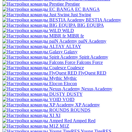
Prestige
EC BANGA
Just Swing
BESTIA Academy
BIG EQUIPA
WiLD
MIBR fe
paiN Academy
ALTAY
Galaxy
Spirit Academy
Falcons Force
Coalesce
FlyQuest RED
Mythic
Elocon
Nexus Academy
DUSTY
VOID
XP Academy
ROUNDS
XI
Amped Red
M1Z
Young TigeRES