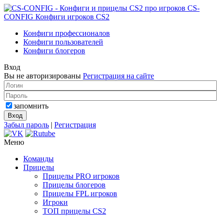
CS-
CONFIG
Конфиги игроков CS2
Конфиги профессионалов
Конфиги пользователей
Конфиги блогеров
Вход
Вы не авторизированы
Регистрация на сайте
запомнить
Забыл пароль
|
Регистрация
Меню
Команды
Прицелы
Прицелы PRO игроков
Прицелы блогеров
Прицелы FPL игроков
Игроки
ТОП прицелы CS2