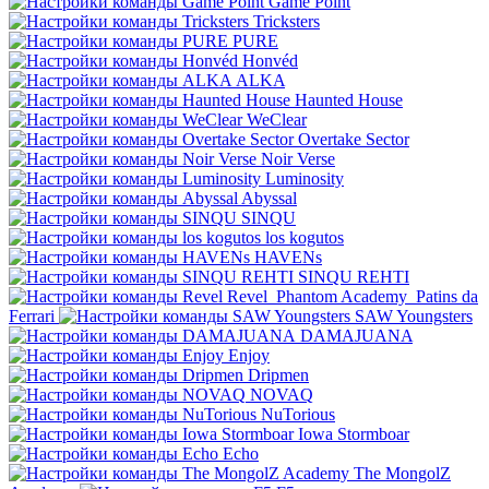
Game Point
Tricksters
PURE
Honvéd
ALKA
Haunted House
WeClear
Overtake Sector
Noir Verse
Luminosity
Abyssal
SINQU
los kogutos
HAVENs
SINQU REHTI
Revel
Phantom Academy
Patins da
Ferrari
SAW Youngsters
DAMAJUANA
Enjoy
Dripmen
NOVAQ
NuTorious
Iowa Stormboar
Echo
The MongolZ