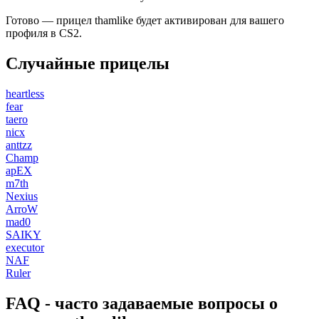
Готово — прицел thamlike будет активирован для вашего
профиля в CS2.
Случайные прицелы
heartless
fear
taero
nicx
anttzz
Champ
apEX
m7th
Nexius
ArroW
mad0
SAIKY
executor
NAF
Ruler
FAQ - часто задаваемые вопросы о