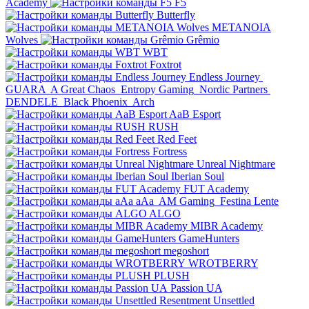
Academy
F5
Butterfly
METANOIA
Wolves
Grêmio
WBT
Foxtrot
Endless Journey
GUARA
A Great Chaos
Entropy Gaming
Nordic Partners
DENDELE
Black Phoenix
Arch
AaB Esport
RUSH
Red Feet
Fortress
Unreal Nightmare
Iberian Soul
FUT Academy
aAa
AM Gaming
Festina Lente
ALGO
MIBR Academy
GameHunters
megoshort
WROTBERRY
PLUSH
Passion UA
Unsettled