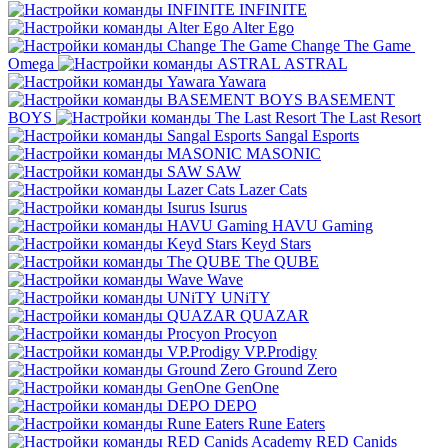
INFINITE
Alter Ego
Change The Game
Omega
ASTRAL
Yawara
BASEMENT
BOYS
The Last Resort
Sangal Esports
MASONIC
SAW
Lazer Cats
Isurus
HAVU Gaming
Keyd Stars
The QUBE
Wave
UNiTY
QUAZAR
Procyon
VP.Prodigy
Ground Zero
GenOne
DEPO
Rune Eaters
RED Canids