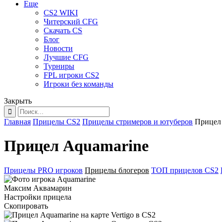
Еще
CS2 WIKI
Читерский CFG
Скачать CS
Блог
Новости
Лучшие CFG
Турниры
FPL игроки CS2
Игроки без команды
Закрыть
Главная
Прицелы CS2
Прицелы стримеров и ютуберов
Прицел
Прицел Aquamarine
Прицелы PRO игроков
Прицелы блогеров
ТОП прицелов CS2
Максим Аквамарин
Настройки прицела
Скопировать