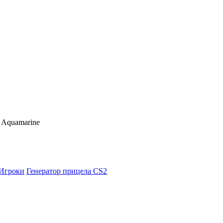
 Aquamarine
Игроки
Генератор прицела CS2