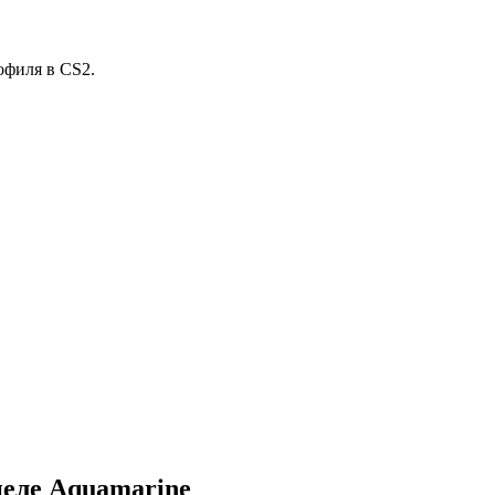
офиля в CS2.
целе Aquamarine