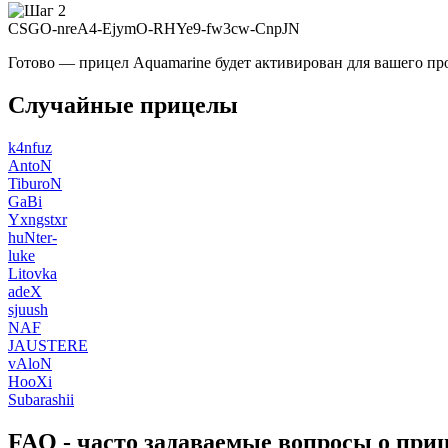
CSGO-nreA4-EjymO-RHYe9-fw3cw-CnpJN
Готово — прицел Aquamarine будет активирован для вашего пр
Случайные прицелы
k4nfuz
AntoN
TiburoN
GaBi
Yxngstxr
huNter-
luke
Litovka
adeX
sjuush
NAF
JAUSTERE
vAloN
HooXi
Subarashii
FAQ - часто задаваемые вопросы о при