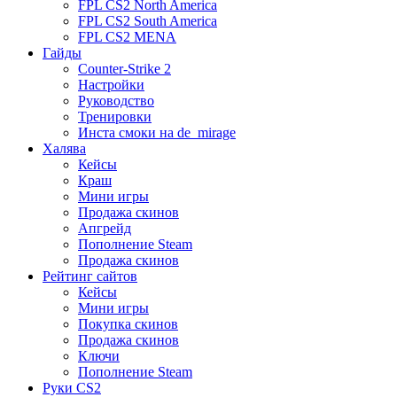
FPL CS2 North America
FPL CS2 South America
FPL CS2 MENA
Гайды
Counter-Strike 2
Настройки
Руководство
Тренировки
Инста смоки на de_mirage
Халява
Кейсы
Краш
Мини игры
Продажа скинов
Апгрейд
Пополнение Steam
Продажа скинов
Рейтинг сайтов
Кейсы
Мини игры
Покупка скинов
Продажа скинов
Ключи
Пополнение Steam
Руки CS2