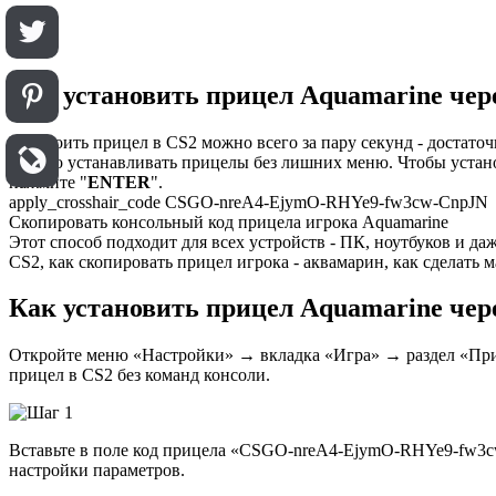
Как установить прицел Aquamarine чер
Настроить прицел в CS2 можно всего за пару секунд - достато
быстро устанавливать прицелы без лишних меню. Чтобы установи
нажмите "
ENTER
".
apply_crosshair_code CSGO-nreA4-EjymO-RHYe9-fw3cw-CnpJN
Скопировать консольный код прицела игрока Aquamarine
Этот способ подходит для всех устройств - ПК, ноутбуков и да
CS2, как скопировать прицел игрока - аквамарин, как сделать
Как установить прицел Aquamarine чер
Откройте меню «Настройки» → вкладка «Игра» → раздел «Прице
прицел в CS2 без команд консоли.
Вставьте в поле код прицела «CSGO-nreA4-EjymO-RHYe9-fw3cw
настройки параметров.