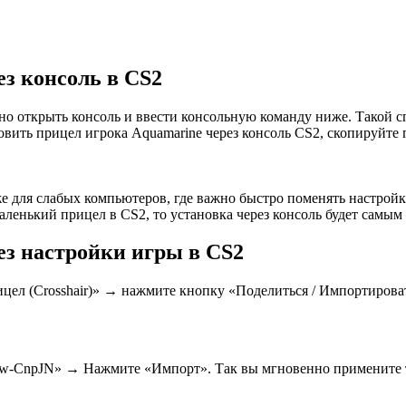
ез консоль в CS2
чно открыть консоль и ввести консольную команду ниже. Такой 
ть прицел игрока Aquamarine через консоль CS2, скопируйте гото
же для слабых компьютеров, где важно быстро поменять настройк
 маленький прицел в CS2, то установка через консоль будет сам
ез настройки игры в CS2
л (Crosshair)» → нажмите кнопку «Поделиться / Импортировать
-CnpJN» → Нажмите «Импорт». Так вы мгновенно примените тот 