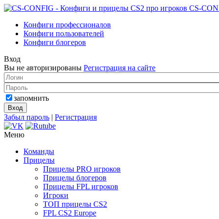
CS-CON
Конфиги профессионалов
Конфиги пользователей
Конфиги блогеров
Вход
Вы не авторизированы
Регистрация на сайте
запомнить
Забыл пароль
|
Регистрация
Меню
Команды
Прицелы
Прицелы PRO игроков
Прицелы блогеров
Прицелы FPL игроков
Игроки
ТОП прицелы CS2
FPL CS2 Europe