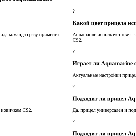
?
Какой цвет прицела ис
ввода команда сразу применит
Aquamarine использует цвет г
CS2.
?
Играет ли Aquamarine с
Актуальные настройки прицела
?
Подходит ли прицел A
т новичкам CS2.
Да, прицел универсален и под
?
Подходит ли прицел Aq