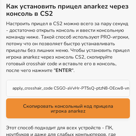
Как установить прицел anarkez через
консоль в CS2
Настроить прицел в CS2 можно всего за пару секунд
- достаточно открыть консоль и ввести консольную
команду ниже. Такой способ используют PRO-игроки,
потому что он позволяет быстро устанавливать
прицелы без лишних меню. Чтобы установить прицел
игрока anarkez через консоль CS2, скопируйте
готовый crosshair code и вставьте его в консоль,
после чего нажмите "
ENTER
".
apply_crosshair_code CSGO-aVvHr-PT5sQ-ptzN8-OEcw8-vnPJ
Скопировать консольный код прицела
игрока anarkez
Этот способ подходит для всех устройств - ПК,
ноутбуков и даже для слабых компьютеров, где