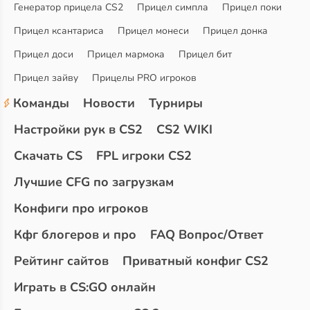
Генератор прицела CS2
Прицел симпла
Прицел поки
Прицел ксантариса
Прицел монеси
Прицел донка
Прицел доси
Прицел мармока
Прицел бит
Прицел зайву
Прицелы PRO игроков
Команды
Новости
Турниры
Настройки рук в CS2
CS2 WIKI
Скачать CS
FPL игроки CS2
Лучшие CFG по загрузкам
Конфиги про игроков
Кфг блогеров и про
FAQ Вопрос/Ответ
Рейтинг сайтов
Приватный конфиг CS2
Играть в CS:GO онлайн