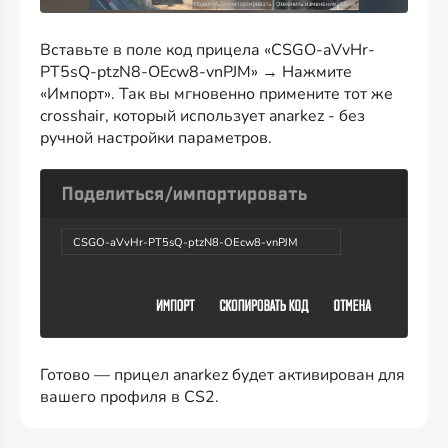
Вставьте в поле код прицела «CSGO-aVvHr-
PT5sQ-ptzN8-OEcw8-vnPJM» → Нажмите
«Импорт». Так вы мгновенно примените тот же
crosshair, который использует anarkez - без
ручной настройки параметров.
CSGO-aVvHr-PT5sQ-ptzN8-OEcw8-vnPJM
Готово — прицел anarkez будет активирован для
вашего профиля в CS2.