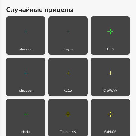
Случайные прицелы
stadodo
drayza
KUN
chopper
kL1o
CrePoW
chelo
Techno4K
SaNt0S