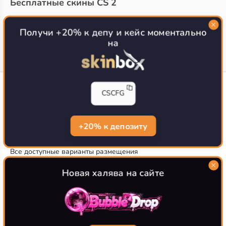
Бесплатные скины CS 2
Топ сайтов с халявой КС 2
О проекте
Получи +20% к депу и кейс моментально
на
CS-CONFIG
CSCFG
Конфиги игроков CS2
CS-CONFIG.com © 2020-2026 г.
Политика конфиденциальности
+20% к депозиту
РЕКЛАМА НА САЙТЕ
Все доступные варианты размещения
Согласие на обработку данных
О CS-CONFIG.COM
Новая халява на сайте
CFG pro CS 2 - именно это мы и размещаем на нашем
проекте, иными словами мы предоставляем пользователям
актуальные
конфиги про игроков кс2
. Также вы сможете
самостоятельно поделиться своими настройками с другими
пользователями