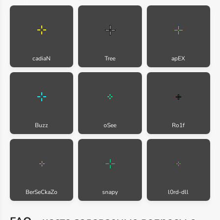
cadiaN
Tree
apEX
Buzz
oSee
Ro1f
BerSeCkaZo
snapy
l0rd-dll