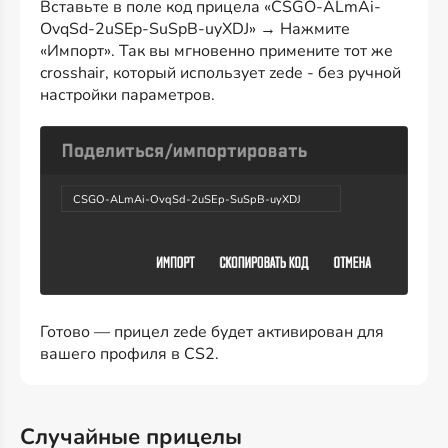
Вставьте в поле код прицела «CSGO-ALmAi-
OvqSd-2uSEp-SuSpB-uyXDJ» → Нажмите
«Импорт». Так вы мгновенно примените тот же
crosshair, который использует zede - без ручной
настройки параметров.
CSGO-ALmAi-OvqSd-2uSEp-SuSpB-uyXDJ
Готово — прицел zede будет активирован для
вашего профиля в CS2.
Случайные прицелы