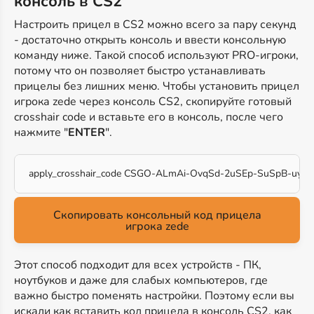
консоль в CS2
Настроить прицел в CS2 можно всего за пару секунд
- достаточно открыть консоль и ввести консольную
команду ниже. Такой способ используют PRO-игроки,
потому что он позволяет быстро устанавливать
прицелы без лишних меню. Чтобы установить прицел
игрока zede через консоль CS2, скопируйте готовый
crosshair code и вставьте его в консоль, после чего
нажмите "
ENTER
".
apply_crosshair_code CSGO-ALmAi-OvqSd-2uSEp-SuSpB-uyXD
Скопировать консольный код прицела
игрока zede
Этот способ подходит для всех устройств - ПК,
ноутбуков и даже для слабых компьютеров, где
важно быстро поменять настройки. Поэтому если вы
искали как вставить код прицела в консоль CS2, как