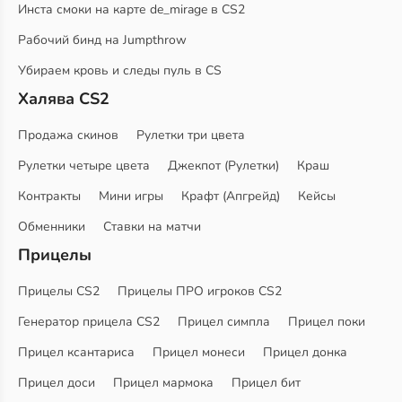
Инста смоки на карте de_mirage в CS2
Рабочий бинд на Jumpthrow
Убираем кровь и следы пуль в CS
Халява CS2
Продажа скинов
Рулетки три цвета
Рулетки четыре цвета
Джекпот (Рулетки)
Краш
Контракты
Мини игры
Крафт (Апгрейд)
Кейсы
Обменники
Ставки на матчи
Прицелы
Прицелы CS2
Прицелы ПРО игроков CS2
Генератор прицела CS2
Прицел симпла
Прицел поки
Прицел ксантариса
Прицел монеси
Прицел донка
Прицел доси
Прицел мармока
Прицел бит