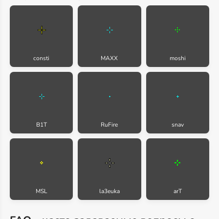
consti
MAXX
moshi
B1T
RuFire
snav
MSL
la3euka
arT