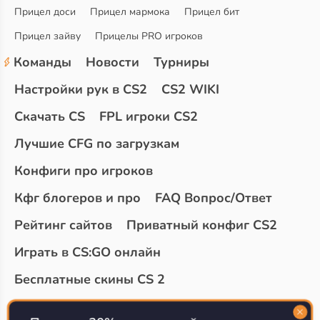
Прицел доси
Прицел мармока
Прицел бит
Прицел зайву
Прицелы PRO игроков
Команды
Новости
Турниры
Настройки рук в CS2
CS2 WIKI
Скачать CS
FPL игроки CS2
Лучшие CFG по загрузкам
Конфиги про игроков
Кфг блогеров и про
FAQ Вопрос/Ответ
Рейтинг сайтов
Приватный конфиг CS2
Играть в CS:GO онлайн
Бесплатные скины CS 2
Топ сайтов с халявой КС 2
О проекте