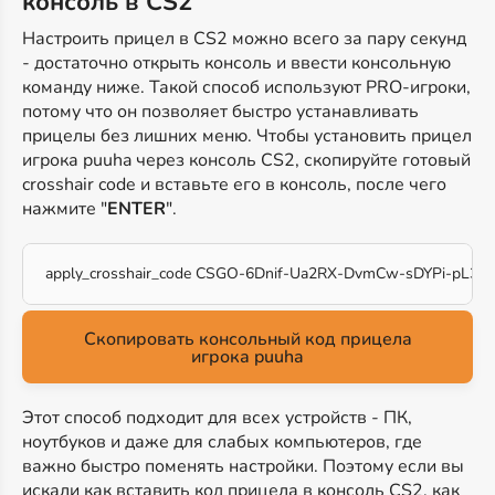
консоль в CS2
Настроить прицел в CS2 можно всего за пару секунд
- достаточно открыть консоль и ввести консольную
команду ниже. Такой способ используют PRO-игроки,
потому что он позволяет быстро устанавливать
прицелы без лишних меню. Чтобы установить прицел
игрока puuha через консоль CS2, скопируйте готовый
crosshair code и вставьте его в консоль, после чего
нажмите "
ENTER
".
apply_crosshair_code CSGO-6Dnif-Ua2RX-DvmCw-sDYPi-pL3E
Скопировать консольный код прицела
игрока puuha
Этот способ подходит для всех устройств - ПК,
ноутбуков и даже для слабых компьютеров, где
важно быстро поменять настройки. Поэтому если вы
искали как вставить код прицела в консоль CS2, как