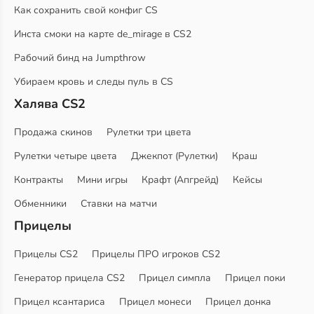
Как сохранить свой конфиг CS
Инста смоки на карте de_mirage в CS2
Рабочий бинд на Jumpthrow
Убираем кровь и следы пуль в CS
Халява CS2
Продажа скинов
Рулетки три цвета
Рулетки четыре цвета
Джекпот (Рулетки)
Краш
Контракты
Мини игры
Крафт (Апгрейд)
Кейсы
Обменники
Ставки на матчи
Прицелы
Прицелы CS2
Прицелы ПРО игроков CS2
Генератор прицела CS2
Прицел симпла
Прицел поки
Прицел ксантариса
Прицел монеси
Прицел донка