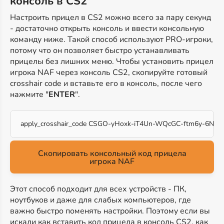
консоль в CS2
Настроить прицел в CS2 можно всего за пару секунд
- достаточно открыть консоль и ввести консольную
команду ниже. Такой способ используют PRO-игроки,
потому что он позволяет быстро устанавливать
прицелы без лишних меню. Чтобы установить прицел
игрока NAF через консоль CS2, скопируйте готовый
crosshair code и вставьте его в консоль, после чего
нажмите "
ENTER
".
apply_crosshair_code CSGO-yHoxk-iT4Un-WQcGC-ftm6y-6NZf
Скопировать консольный код прицела
игрока NAF
Этот способ подходит для всех устройств - ПК,
ноутбуков и даже для слабых компьютеров, где
важно быстро поменять настройки. Поэтому если вы
искали как вставить код прицела в консоль CS2, как