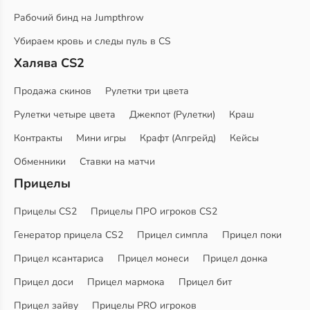
Рабочий бинд на Jumpthrow
Убираем кровь и следы пуль в CS
Халява CS2
Продажа скинов
Рулетки три цвета
Рулетки четыре цвета
Джекпот (Рулетки)
Краш
Контракты
Мини игры
Крафт (Апгрейд)
Кейсы
Обменники
Ставки на матчи
Прицелы
Прицелы CS2
Прицелы ПРО игроков CS2
Генератор прицела CS2
Прицел симпла
Прицел поки
Прицел ксантариса
Прицел монеси
Прицел донка
Прицел доси
Прицел мармока
Прицел бит
Прицел зайву
Прицелы PRO игроков