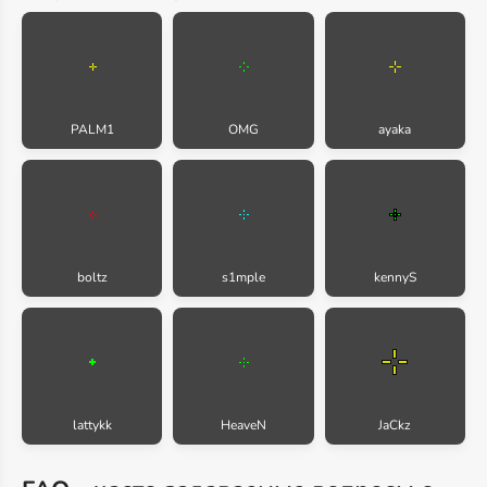
PALM1
OMG
ayaka
boltz
s1mple
kennyS
lattykk
HeaveN
JaCkz