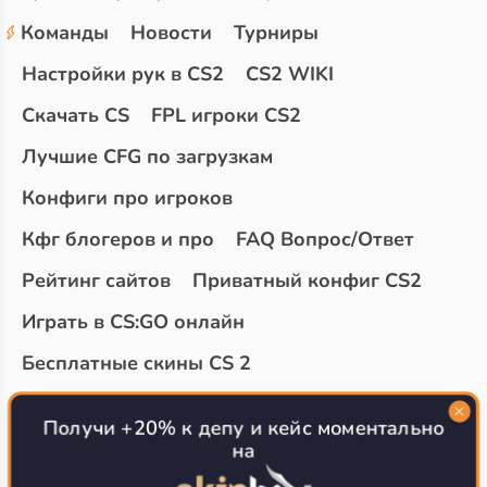
Команды
Новости
Турниры
Настройки рук в CS2
CS2 WIKI
Скачать CS
FPL игроки CS2
Лучшие CFG по загрузкам
Конфиги про игроков
Кфг блогеров и про
FAQ Вопрос/Ответ
Рейтинг сайтов
Приватный конфиг CS2
Играть в CS:GO онлайн
Бесплатные скины CS 2
Топ сайтов с халявой КС 2
О проекте
Получи +20% к депу и кейс моментально
на