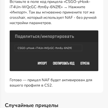
Вставьте в поле код прицела «CSGO-yHoxk-
iT4Un-WQcGC-ftm6y-6NZfE» → Нажмите
«Импорт». Так вы мгновенно примените тот же
crosshair, который использует NAF - без ручной
настройки параметров.
CSGO-yHoxk-iT4Un-WQcGC-ftm6y-6NZfE
Готово — прицел NAF будет активирован для
вашего профиля в CS2.
Случайные прицелы