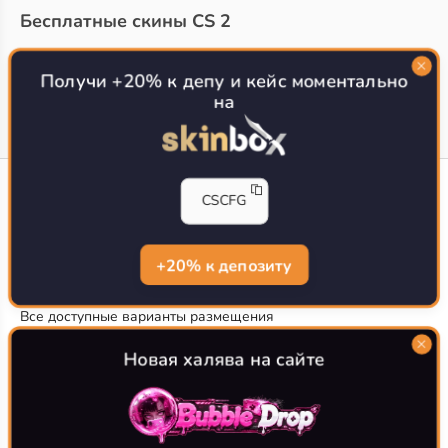
Бесплатные скины CS 2
Топ сайтов с халявой КС 2
О проекте
Получи +20% к депу и кейс моментально
на
CS-CONFIG
CSCFG
Конфиги игроков CS2
CS-CONFIG.com © 2020-2026 г.
Политика конфиденциальности
+20% к депозиту
РЕКЛАМА НА САЙТЕ
Все доступные варианты размещения
Согласие на обработку данных
О CS-CONFIG.COM
Новая халява на сайте
CFG pro CS 2 - именно это мы и размещаем на нашем
проекте, иными словами мы предоставляем пользователям
актуальные
конфиги про игроков кс2
. Также вы сможете
самостоятельно поделиться своими настройками с другими