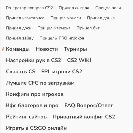
Генератор прицела CS2
Прицел симпла
Прицел поки
Прицел ксантариса
Прицел монеси
Прицел донка
Прицел доси
Прицел мармока
Прицел бит
Прицел зайву
Прицелы PRO игроков
Команды
Новости
Турниры
Настройки рук в CS2
CS2 WIKI
Скачать CS
FPL игроки CS2
Лучшие CFG по загрузкам
Конфиги про игроков
Кфг блогеров и про
FAQ Вопрос/Ответ
Рейтинг сайтов
Приватный конфиг CS2
Играть в CS:GO онлайн