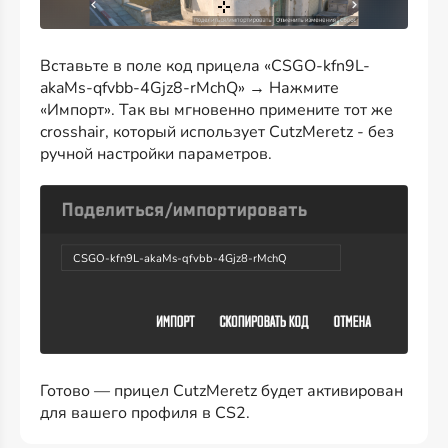
Вставьте в поле код прицела «CSGO-kfn9L-
akaMs-qfvbb-4Gjz8-rMchQ» → Нажмите
«Импорт». Так вы мгновенно примените тот же
crosshair, который использует CutzMeretz - без
ручной настройки параметров.
CSGO-kfn9L-akaMs-qfvbb-4Gjz8-rMchQ
Готово — прицел CutzMeretz будет активирован
для вашего профиля в CS2.