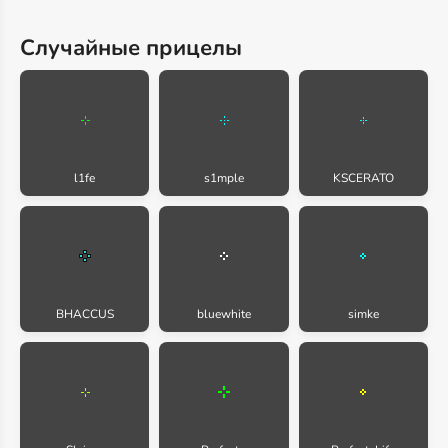
Случайные прицелы
l1fe
s1mple
KSCERATO
BHACCUS
bluewhite
simke