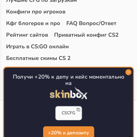
Лучшие CFG по загрузкам
Конфиги про игроков
Кфг блогеров и про
FAQ Вопрос/Ответ
Рейтинг сайтов
Приватный конфиг CS2
Играть в CS:GO онлайн
Бесплатные скины CS 2
Топ сайтов с халявой КС 2
О проекте
Получи +20% к депу и кейс моментально
на
CS-CONFIG
CSCFG
Конфиги игроков CS2
CS-CONFIG.com © 2020-2026 г.
Политика конфиденциальности
+20% к депозиту
РЕКЛАМА НА САЙТЕ