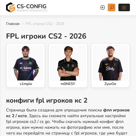
CS-CONFIG
Конфиги игроков CS2
Главная
FPL игроки CS2 - 2026
FPL игроки CS2 - 2026
s1mple
m0NESY
ZywOo
конфиги fpl игроков кс 2
Страница была создана для упрощения поиска
фпл игроков
кс 2 / ксго
. Здесь вы сможете найти актуальные настройки
fpl игроков cs2 / cs go. Чтобы скачать нужный конфиг фпл
игрока, вам нужно нажать на фотографию или имя, после
чего вы перейдёте на страницу с fpl игроков, где уже будет