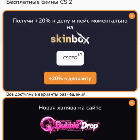
Бесплатные скины CS 2
Топ сайтов с халявой КС 2
О проекте
Получи +20% к депу и кейс моментально
на
CS-CONFIG
CSCFG
Конфиги игроков CS2
CS-CONFIG.com © 2020-2026 г.
Политика конфиденциальности
+20% к депозиту
РЕКЛАМА НА САЙТЕ
Все доступные варианты размещения
Согласие на обработку данных
О CS-CONFIG.COM
Новая халява на сайте
CFG pro CS 2 - именно это мы и размещаем на нашем
проекте, иными словами мы предоставляем пользователям
актуальные
конфиги про игроков кс2
. Также вы сможете
самостоятельно поделиться своими настройками с другими
пользователями