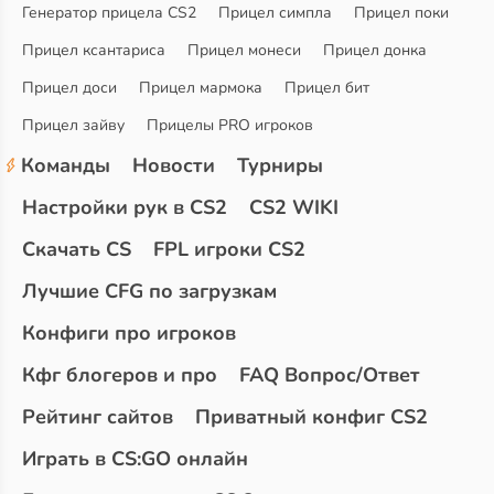
Генератор прицела CS2
Прицел симпла
Прицел поки
Прицел ксантариса
Прицел монеси
Прицел донка
Прицел доси
Прицел мармока
Прицел бит
Прицел зайву
Прицелы PRO игроков
Команды
Новости
Турниры
Настройки рук в CS2
CS2 WIKI
Скачать CS
FPL игроки CS2
Лучшие CFG по загрузкам
Конфиги про игроков
Кфг блогеров и про
FAQ Вопрос/Ответ
Рейтинг сайтов
Приватный конфиг CS2
Играть в CS:GO онлайн