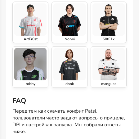
ArtFr0st
Norwi
S0tF1k
robby
donk
manguss
FAQ
Перед тем как скачать конфиг Patsi,
пользователи часто задают вопросы о прицеле,
DPI и настройках запуска. Мы собрали ответы
ниже.