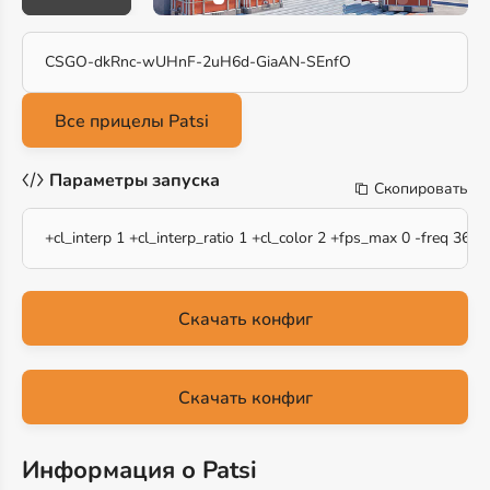
CSGO-dkRnc-wUHnF-2uH6d-GiaAN-SEnfO
Параметры запуска
Скопировать
+cl_interp 1 +cl_interp_ratio 1 +cl_color 2 +fps_max 0 -freq 360 
Скачать конфиг
Скачать конфиг
Информация о Patsi