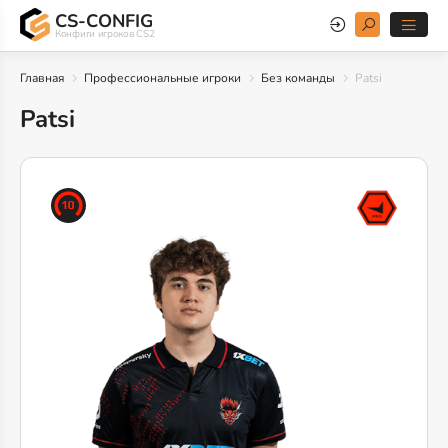
CS-CONFIG
Конфиги игроков CS2
Главная
Профессиональные игроки
Без команды
Patsi
Patsi