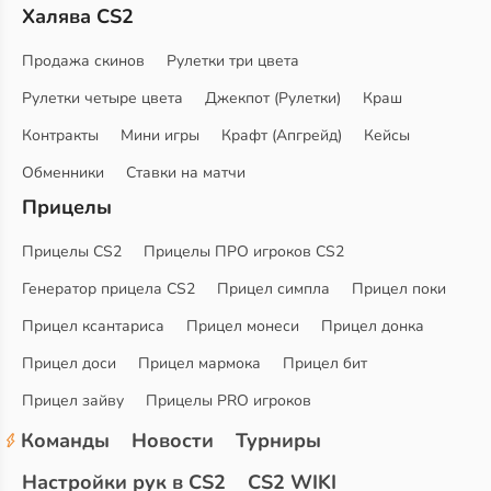
Халява CS2
Продажа скинов
Рулетки три цвета
Рулетки четыре цвета
Джекпот (Рулетки)
Краш
Контракты
Мини игры
Крафт (Апгрейд)
Кейсы
Обменники
Ставки на матчи
Прицелы
Прицелы CS2
Прицелы ПРО игроков CS2
Генератор прицела CS2
Прицел симпла
Прицел поки
Прицел ксантариса
Прицел монеси
Прицел донка
Прицел доси
Прицел мармока
Прицел бит
Прицел зайву
Прицелы PRO игроков
Команды
Новости
Турниры
Настройки рук в CS2
CS2 WIKI