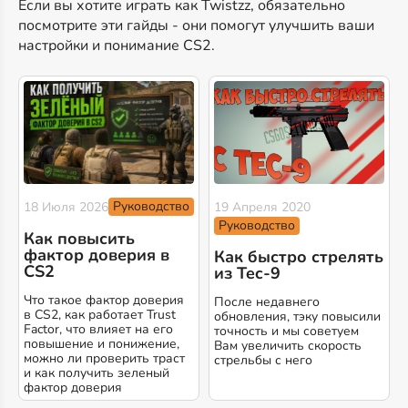
Если вы хотите играть как Twistzz, обязательно
посмотрите эти гайды - они помогут улучшить ваши
настройки и понимание CS2.
Руководство
18 Июля 2026
19 Апреля 2020
Руководство
Как повысить
фактор доверия в
Как быстро стрелять
CS2
из Tec-9
Что такое фактор доверия
После недавнего
в CS2, как работает Trust
обновления, тэку повысили
Factor, что влияет на его
точность и мы советуем
повышение и понижение,
Вам увеличить скорость
можно ли проверить траст
стрельбы с него
и как получить зеленый
фактор доверия