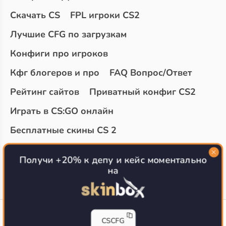
Скачать CS
FPL игроки CS2
Лучшие CFG по загрузкам
Конфиги про игроков
Кфг блогеров и про
FAQ Вопрос/Ответ
Рейтинг сайтов
Приватный конфиг CS2
Играть в CS:GO онлайн
Бесплатные скины CS 2
Топ сайтов с халявой КС 2
О проекте
Получи +20% к депу и кейс моментально
на
CS-CONFIG
CSCFG