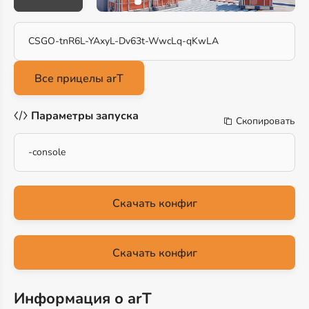
CSGO-tnR6L-YAxyL-Dv63t-WwcLq-qKwLA
Параметры запуска
Скопировать
-console
Скачать конфиг
Скачать конфиг
Информация о arT