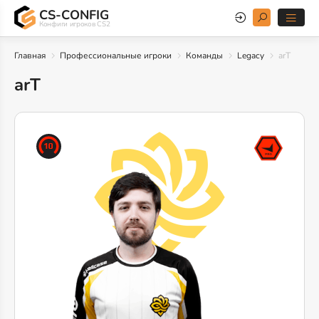
CS-CONFIG
Конфиги игроков CS2
Главная
Профессиональные игроки
Команды
Legacy
arT
arT