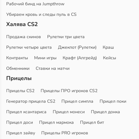
Рабочий бинд на Jumpthrow
Убираем кровь и следы пуль в CS
Халява CS2
Продажа скинов
Рулетки три цвета
Рулетки четыре цвета
Джекпот (Рулетки)
Краш
Контракты
Мини игры
Крафт (Апгрейд)
Кейсы
Обменники
Ставки на матчи
Прицелы
Прицелы CS2
Прицелы ПРО игроков CS2
Генератор прицела CS2
Прицел симпла
Прицел поки
Прицел ксантариса
Прицел монеси
Прицел донка
Прицел доси
Прицел мармока
Прицел бит
Прицел зайву
Прицелы PRO игроков