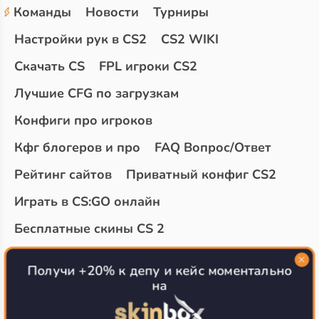
Команды
Новости
Турниры
Настройки рук в CS2
CS2 WIKI
Скачать CS
FPL игроки CS2
Лучшие CFG по загрузкам
Конфиги про игроков
Кфг блогеров и про
FAQ Вопрос/Ответ
Рейтинг сайтов
Приватный конфиг CS2
Играть в CS:GO онлайн
Бесплатные скины CS 2
Топ сайтов с халявой КС 2
О проекте
Получи +20% к депу и кейс моментально
на