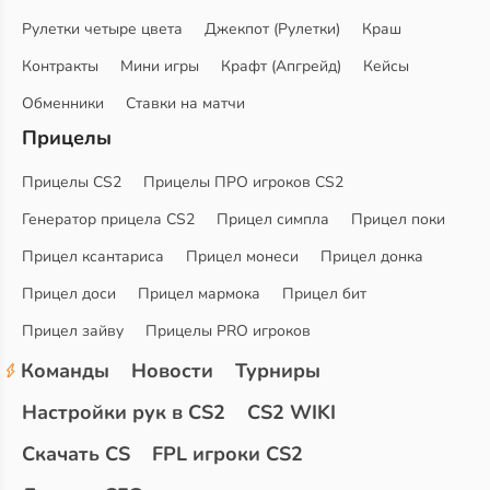
Рулетки четыре цвета
Джекпот (Рулетки)
Краш
Контракты
Мини игры
Крафт (Апгрейд)
Кейсы
Обменники
Ставки на матчи
Прицелы
Прицелы CS2
Прицелы ПРО игроков CS2
Генератор прицела CS2
Прицел симпла
Прицел поки
Прицел ксантариса
Прицел монеси
Прицел донка
Прицел доси
Прицел мармока
Прицел бит
Прицел зайву
Прицелы PRO игроков
Команды
Новости
Турниры
Настройки рук в CS2
CS2 WIKI
Скачать CS
FPL игроки CS2