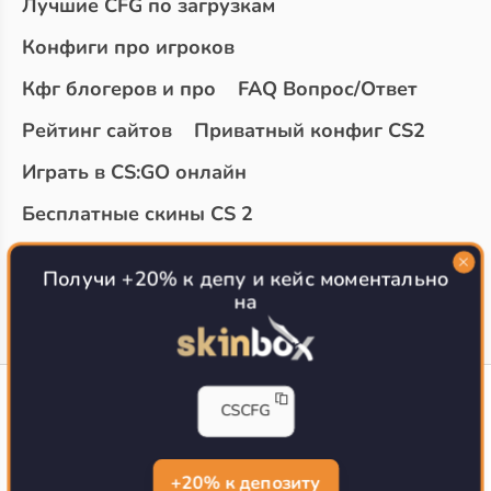
Лучшие CFG по загрузкам
Конфиги про игроков
Кфг блогеров и про
FAQ Вопрос/Ответ
Рейтинг сайтов
Приватный конфиг CS2
Играть в CS:GO онлайн
Бесплатные скины CS 2
Топ сайтов с халявой КС 2
О проекте
Получи +20% к депу и кейс моментально
на
CS-CONFIG
CSCFG
Конфиги игроков CS2
CS-CONFIG.com © 2020-2026 г.
Политика конфиденциальности
+20% к депозиту