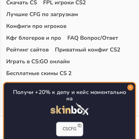
Скачать CS
FPL игроки CS2
Лучшие CFG по загрузкам
Конфиги про игроков
Кфг блогеров и про
FAQ Вопрос/Ответ
Рейтинг сайтов
Приватный конфиг CS2
Играть в CS:GO онлайн
Бесплатные скины CS 2
Топ сайтов с халявой КС 2
О проекте
Получи +20% к депу и кейс моментально
на
CS-CONFIG
CSCFG
Конфиги игроков CS2