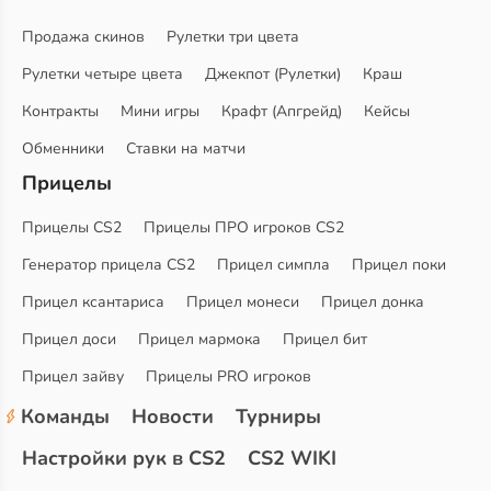
Продажа скинов
Рулетки три цвета
Рулетки четыре цвета
Джекпот (Рулетки)
Краш
Контракты
Мини игры
Крафт (Апгрейд)
Кейсы
Обменники
Ставки на матчи
Прицелы
Прицелы CS2
Прицелы ПРО игроков CS2
Генератор прицела CS2
Прицел симпла
Прицел поки
Прицел ксантариса
Прицел монеси
Прицел донка
Прицел доси
Прицел мармока
Прицел бит
Прицел зайву
Прицелы PRO игроков
Команды
Новости
Турниры
Настройки рук в CS2
CS2 WIKI