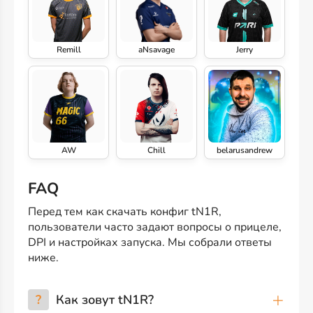
Remill
aNsavage
Jerry
AW
Chill
belarusandrew
FAQ
Перед тем как скачать конфиг tN1R,
пользователи часто задают вопросы о прицеле,
DPI и настройках запуска. Мы собрали ответы
ниже.
?
Как зовут tN1R?