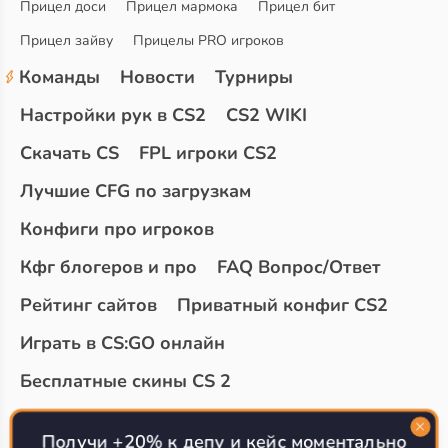
Прицел доси
Прицел мармока
Прицел бит
Прицел зайву
Прицелы PRO игроков
Команды
Новости
Турниры
Настройки рук в CS2
CS2 WIKI
Скачать CS
FPL игроки CS2
Лучшие CFG по загрузкам
Конфиги про игроков
Кфг блогеров и про
FAQ Вопрос/Ответ
Рейтинг сайтов
Приватный конфиг CS2
Играть в CS:GO онлайн
Бесплатные скины CS 2
Топ сайтов с халявой КС 2
О проекте
Получи +20% к депу и кейс моментально