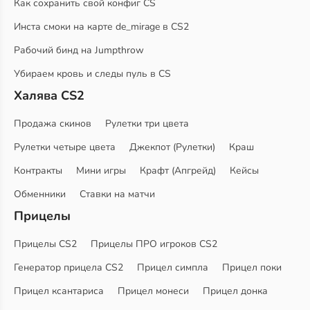
Как сохранить свой конфиг CS
Инста смоки на карте de_mirage в CS2
Рабочий бинд на Jumpthrow
Убираем кровь и следы пуль в CS
Халява CS2
Продажа скинов
Рулетки три цвета
Рулетки четыре цвета
Джекпот (Рулетки)
Краш
Контракты
Мини игры
Крафт (Апгрейд)
Кейсы
Обменники
Ставки на матчи
Прицелы
Прицелы CS2
Прицелы ПРО игроков CS2
Генератор прицела CS2
Прицел симпла
Прицел поки
Прицел ксантариса
Прицел монеси
Прицел донка