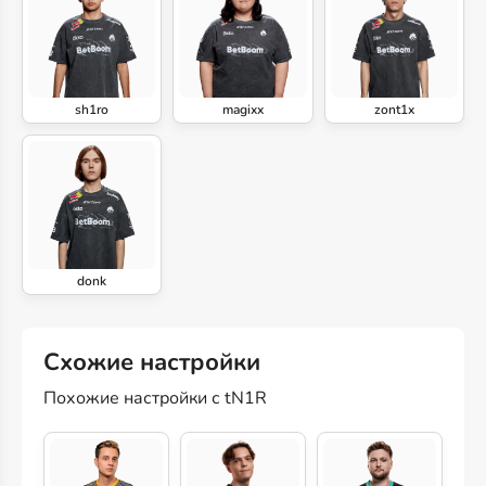
sh1ro
magixx
zont1x
donk
Схожие настройки
Похожие настройки с tN1R