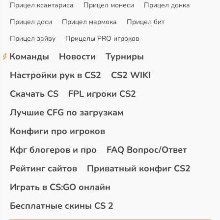
Прицел ксантариса
Прицел монеси
Прицел донка
Прицел доси
Прицел мармока
Прицел бит
Прицел зайву
Прицелы PRO игроков
Команды
Новости
Турниры
Настройки рук в CS2
CS2 WIKI
Скачать CS
FPL игроки CS2
Лучшие CFG по загрузкам
Конфиги про игроков
Кфг блогеров и про
FAQ Вопрос/Ответ
Рейтинг сайтов
Приватный конфиг CS2
Играть в CS:GO онлайн
Бесплатные скины CS 2