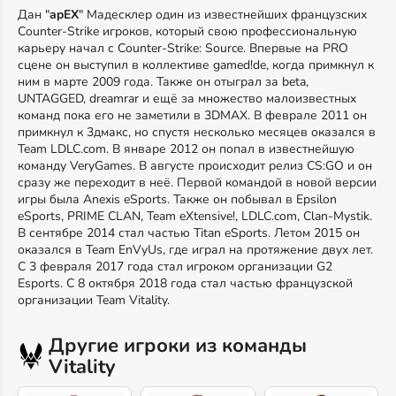
Дан "
apEX
" Мадесклер один из известнейших французских
Counter-Strike игроков, который свою профессиональную
карьеру начал с Counter-Strike: Source. Впервые на PRO
сцене он выступил в коллективе gamed!de, когда примкнул к
ним в марте 2009 года. Также он отыграл за beta,
UNTAGGED, dreamrar и ещё за множество малоизвестных
команд пока его не заметили в 3DMAX. В феврале 2011 он
примкнул к 3дмакс, но спустя несколько месяцев оказался в
Team LDLC.com. В январе 2012 он попал в известнейшую
команду VeryGames. В августе происходит релиз CS:GO и он
сразу же переходит в неё. Первой командой в новой версии
игры была Anexis eSports. Также он побывал в Epsilon
eSports, PRIME CLAN, Team eXtensive!, LDLC.com, Clan-Mystik.
В сентябре 2014 стал частью Titan eSports. Летом 2015 он
оказался в Team EnVyUs, где играл на протяжение двух лет.
С 3 февраля 2017 года стал игроком организации G2
Esports. С 8 октября 2018 года стал частью французской
организации Team Vitality.
Другие игроки из команды
Vitality