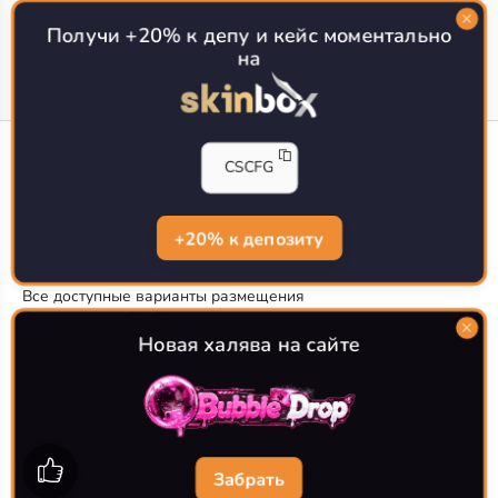
Топ сайтов с халявой КС 2
О проекте
Получи +20% к депу и кейс моментально
на
CS-CONFIG
CSCFG
Конфиги игроков CS2
CS-CONFIG.com © 2020-2026 г.
Политика конфиденциальности
+20% к депозиту
РЕКЛАМА НА САЙТЕ
Все доступные варианты размещения
Согласие на обработку данных
О CS-CONFIG.COM
Новая халява на сайте
CFG pro CS 2 - именно это мы и размещаем на нашем
проекте, иными словами мы предоставляем пользователям
актуальные
конфиги про игроков кс2
. Также вы сможете
самостоятельно поделиться своими настройками с другими
пользователями
Забрать
Разработка сайта
WebZapusk.ru