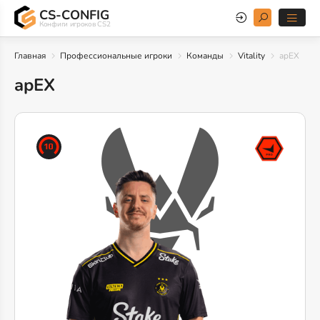
CS-CONFIG
Конфиги игроков CS2
Главная
Профессиональные игроки
Команды
Vitality
apEX
apEX