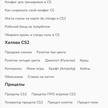
Конфиг для тренировок в CS
Как сохранить свой конфиг CS
Инста смоки на карте de_mirage в CS2
Рабочий бинд на Jumpthrow
Убираем кровь и следы пуль в CS
Халява CS2
Продажа скинов
Рулетки три цвета
Рулетки четыре цвета
Джекпот (Рулетки)
Краш
Контракты
Мини игры
Крафт (Апгрейд)
Кейсы
Обменники
Ставки на матчи
Прицелы
Прицелы CS2
Прицелы ПРО игроков CS2
Генератор прицела CS2
Прицел симпла
Прицел поки