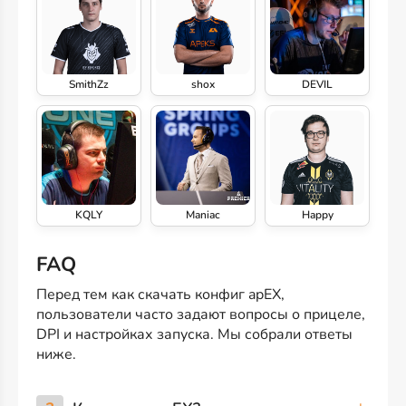
SmithZz
shox
DEVIL
KQLY
Maniac
Happy
FAQ
Перед тем как скачать конфиг apEX,
пользователи часто задают вопросы о прицеле,
DPI и настройках запуска. Мы собрали ответы
ниже.