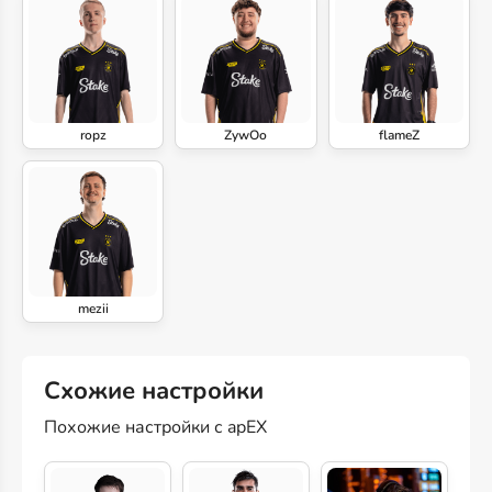
ropz
ZywOo
flameZ
mezii
Схожие настройки
Похожие настройки с apEX