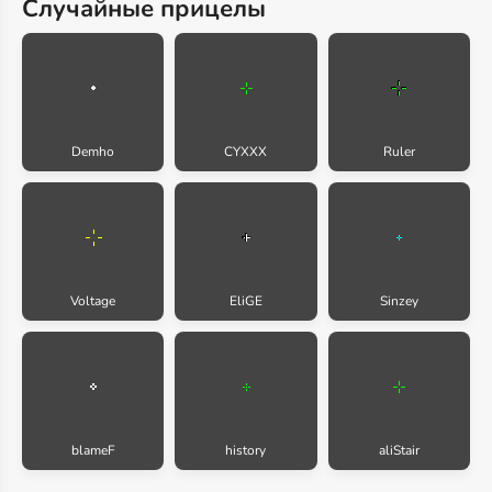
Случайные прицелы
Demho
CYXXX
Ruler
Voltage
EliGE
Sinzey
blameF
history
aliStair