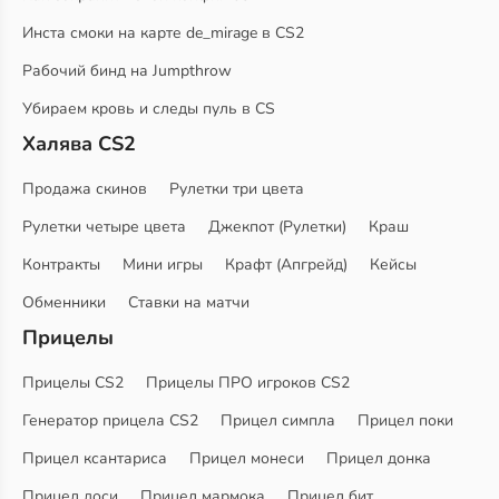
Инста смоки на карте de_mirage в CS2
Рабочий бинд на Jumpthrow
Убираем кровь и следы пуль в CS
Халява CS2
Продажа скинов
Рулетки три цвета
Рулетки четыре цвета
Джекпот (Рулетки)
Краш
Контракты
Мини игры
Крафт (Апгрейд)
Кейсы
Обменники
Ставки на матчи
Прицелы
Прицелы CS2
Прицелы ПРО игроков CS2
Генератор прицела CS2
Прицел симпла
Прицел поки
Прицел ксантариса
Прицел монеси
Прицел донка
Прицел доси
Прицел мармока
Прицел бит