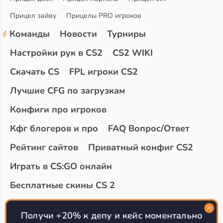
Прицел зайву
Прицелы PRO игроков
Команды
Новости
Турниры
Настройки рук в CS2
CS2 WIKI
Скачать CS
FPL игроки CS2
Лучшие CFG по загрузкам
Конфиги про игроков
Кфг блогеров и про
FAQ Вопрос/Ответ
Рейтинг сайтов
Приватный конфиг CS2
Играть в CS:GO онлайн
Бесплатные скины CS 2
Топ сайтов с халявой КС 2
О проекте
Получи +20% к депу и кейс моментально