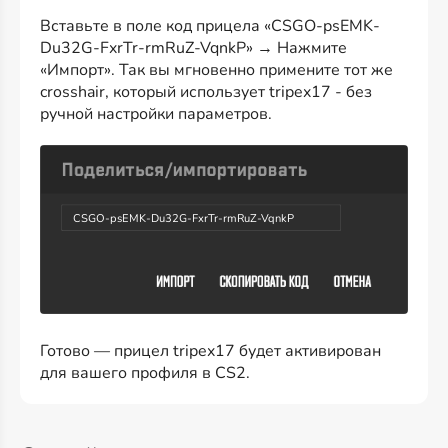
Вставьте в поле код прицела «CSGO-psEMK-
Du32G-FxrTr-rmRuZ-VqnkP» → Нажмите
«Импорт». Так вы мгновенно примените тот же
crosshair, который использует tripex17 - без
ручной настройки параметров.
CSGO-psEMK-Du32G-FxrTr-rmRuZ-VqnkP
Готово — прицел tripex17 будет активирован
для вашего профиля в CS2.