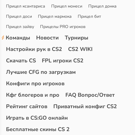
Прицел ксантариса
Прицел монеси
Прицел донка
Прицел доси
Прицел мармока
Прицел бит
Прицел зайву
Прицелы PRO игроков
Команды
Новости
Турниры
Настройки рук в CS2
CS2 WIKI
Скачать CS
FPL игроки CS2
Лучшие CFG по загрузкам
Конфиги про игроков
Кфг блогеров и про
FAQ Вопрос/Ответ
Рейтинг сайтов
Приватный конфиг CS2
Играть в CS:GO онлайн
Бесплатные скины CS 2