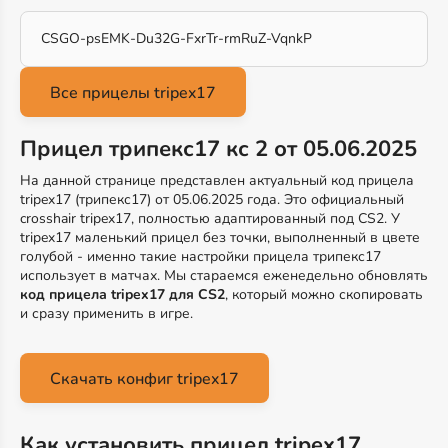
CSGO-psEMK-Du32G-FxrTr-rmRuZ-VqnkP
Прицел трипекс17 кс 2 от 05.06.2025
На данной странице представлен актуальный код прицела
tripex17 (трипекс17) от 05.06.2025 года. Это официальный
crosshair tripex17, полностью адаптированный под CS2. У
tripex17 маленький прицел без точки, выполненный в цвете
голубой - именно такие настройки прицела трипекс17
использует в матчах. Мы стараемся еженедельно обновлять
код прицела tripex17 для CS2
, который можно скопировать
и сразу применить в игре.
Скачать конфиг tripex17
Как установить прицел tripex17