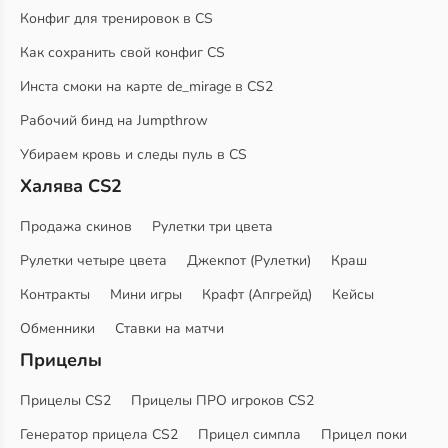
Конфиг для тренировок в CS
Как сохранить свой конфиг CS
Инста смоки на карте de_mirage в CS2
Рабочий бинд на Jumpthrow
Убираем кровь и следы пуль в CS
Халява CS2
Продажа скинов
Рулетки три цвета
Рулетки четыре цвета
Джекпот (Рулетки)
Краш
Контракты
Мини игры
Крафт (Апгрейд)
Кейсы
Обменники
Ставки на матчи
Прицелы
Прицелы CS2
Прицелы ПРО игроков CS2
Генератор прицела CS2
Прицел симпла
Прицел поки