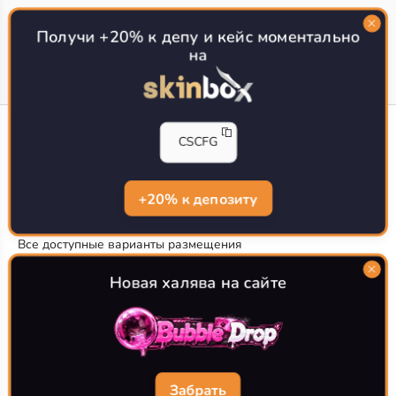
Топ сайтов с халявой КС 2
О проекте
Получи +20% к депу и кейс моментально
на
CS-CONFIG
CSCFG
Конфиги игроков CS2
CS-CONFIG.com © 2020-2026 г.
Политика конфиденциальности
+20% к депозиту
РЕКЛАМА НА САЙТЕ
Все доступные варианты размещения
Согласие на обработку данных
О CS-CONFIG.COM
Новая халява на сайте
CFG pro CS 2 - именно это мы и размещаем на нашем
проекте, иными словами мы предоставляем пользователям
актуальные
конфиги про игроков кс2
. Также вы сможете
самостоятельно поделиться своими настройками с другими
пользователями
Забрать
Разработка сайта
WebZapusk.ru