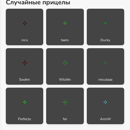
Случайные прицелы
nicx
taero
Ducky
Swahn
Wild4n
misutaaa
Perfecto
fer
ArroW