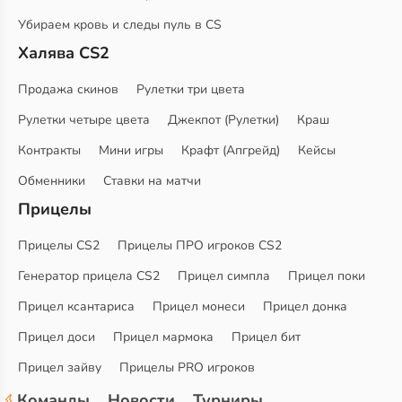
Убираем кровь и следы пуль в CS
Халява CS2
Продажа скинов
Рулетки три цвета
Рулетки четыре цвета
Джекпот (Рулетки)
Краш
Контракты
Мини игры
Крафт (Апгрейд)
Кейсы
Обменники
Ставки на матчи
Прицелы
Прицелы CS2
Прицелы ПРО игроков CS2
Генератор прицела CS2
Прицел симпла
Прицел поки
Прицел ксантариса
Прицел монеси
Прицел донка
Прицел доси
Прицел мармока
Прицел бит
Прицел зайву
Прицелы PRO игроков
Команды
Новости
Турниры