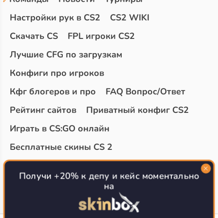
Настройки рук в CS2
CS2 WIKI
Скачать CS
FPL игроки CS2
Лучшие CFG по загрузкам
Конфиги про игроков
Кфг блогеров и про
FAQ Вопрос/Ответ
Рейтинг сайтов
Приватный конфиг CS2
Играть в CS:GO онлайн
Бесплатные скины CS 2
Топ сайтов с халявой КС 2
О проекте
Получи +20% к депу и кейс моментально
на