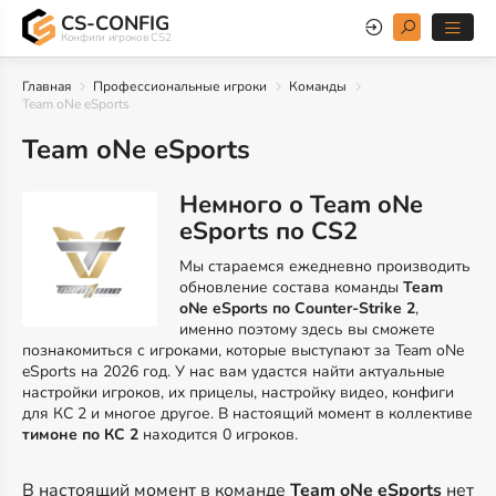
CS-CONFIG
Конфиги игроков CS2
Главная
Профессиональные игроки
Команды
Team oNe eSports
Team oNe eSports
Немного о Team oNe
eSports по CS2
Мы стараемся ежедневно производить
обновление состава команды
Team
oNe eSports по Counter-Strike 2
,
именно поэтому здесь вы сможете
познакомиться с игроками, которые выступают за Team oNe
eSports на 2026 год. У нас вам удастся найти актуальные
настройки игроков, их прицелы, настройку видео, конфиги
для КС 2 и многое другое. В настоящий момент в коллективе
тимоне по КС 2
находится 0 игроков.
В настоящий момент в команде
Team oNe eSports
нет