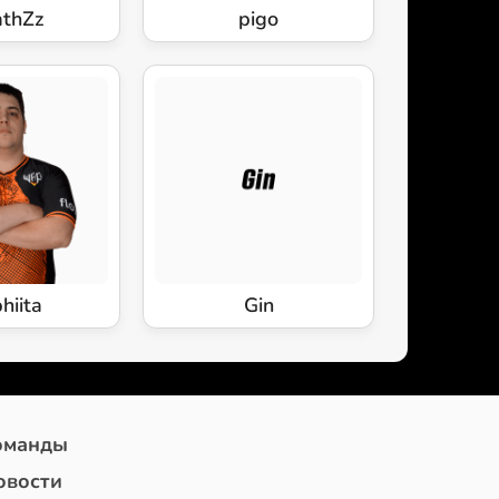
thZz
pigo
hiita
Gin
оманды
овости