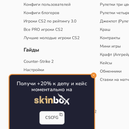
Конфиги пользователей
Рулетки три цв
Конфиги блогеров
Рулетки четыр
Игроки CS2 по рейтингу 3.0
Джекпот (Руле
Все PRO игроки CS2
Краш
Лучшие молодые игроки CS2
Контракты
Мини игры
Гайды
Крафт (Апгрей
Counter-Strike 2
Кейсы
Настройки
Обменники
Руководство
Ставки на мат
Получи +20% к депу и кейс
Тактики
моментально на
Конфиг для тренировок в CS
Как сохранить свой конфиг CS
Инста смоки на карте de_mirage в CS2
CSCFG
Рабочий бинд на Jumpthrow
Убираем кровь и следы пуль в CS