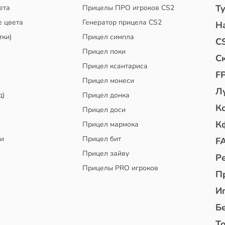
Т
ета
Прицелы ПРО игроков CS2
е цвета
Генератор прицела CS2
Н
тки)
Прицел симпла
C
Прицел поки
С
Прицел ксантариса
F
Прицел монеси
Л
д)
Прицел донка
К
Прицел доси
К
Прицел мармока
чи
Прицел бит
F
Прицел зайву
Р
Прицелы PRO игроков
П
И
Б
То