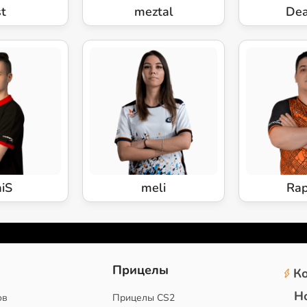
st
meztal
Dea
aiS
meli
Rap
2
Прицелы
К
Н
ов
Прицелы CS2