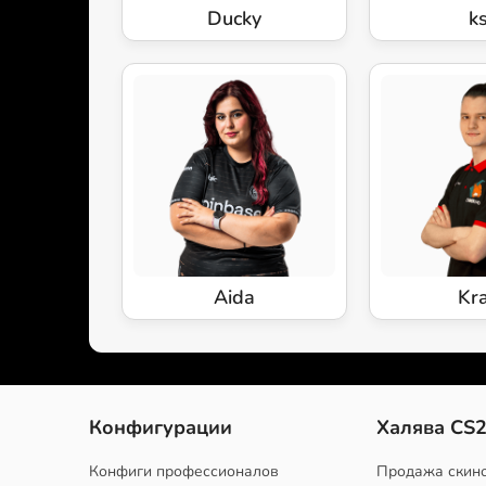
Ducky
k
Aida
Kr
Конфигурации
Халява CS
Конфиги профессионалов
Продажа скин