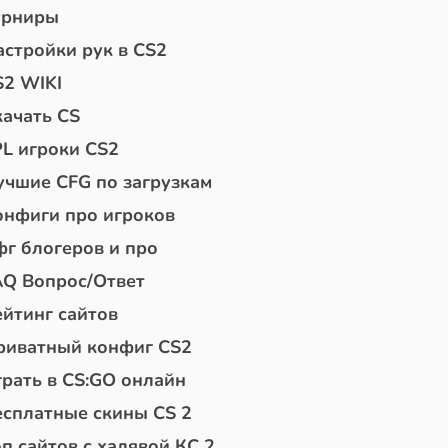
урниры
астройки рук в CS2
S2 WIKI
качать CS
PL игроки CS2
учшие CFG по загрузкам
онфиги про игроков
фг блогеров и про
AQ Вопрос/Ответ
ейтинг сайтов
риватный конфиг CS2
грать в CS:GO онлайн
есплатные скины CS 2
п сайтов с халявой КС 2