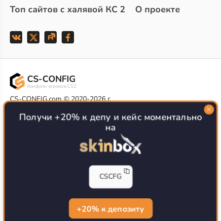
Топ сайтов с халявой КС 2
О проекте
CS-CONFIG
Конфиги игроков CS2
CS-CONFIG.com © 2020-2026 г.
Политика конфиденциальности
Получи +20% к депу и кейс моментально
РЕКЛАМА НА САЙТЕ
на
Все доступные варианты размещения
Согласие на обработку данных
О CS-CONFIG.COM
CFG pro CS 2 - именно это мы и размещаем на нашем
CSCFG
проекте, иными словами мы предоставляем пользователям
актуальные
конфиги про игроков кс2
. Также вы сможете
самостоятельно поделиться своими настройками с другими
пользователями
+20% к депозиту
Разработка сайта
WebZapusk.ru