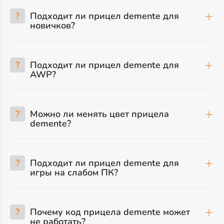
?
Подходит ли прицел demente для
новичков?
?
Подходит ли прицел demente для
AWP?
?
Можно ли менять цвет прицела
demente?
?
Подходит ли прицел demente для
игры на слабом ПК?
?
Почему код прицела demente может
не работать?