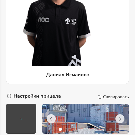
Даниал Исмаилов
Настройки прицела
Скопировать