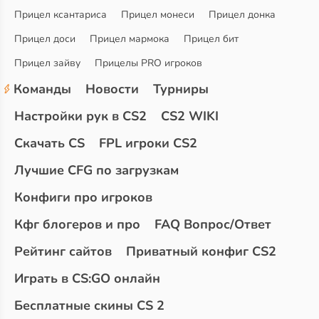
Прицел ксантариса
Прицел монеси
Прицел донка
Прицел доси
Прицел мармока
Прицел бит
Прицел зайву
Прицелы PRO игроков
Команды
Новости
Турниры
Настройки рук в CS2
CS2 WIKI
Скачать CS
FPL игроки CS2
Лучшие CFG по загрузкам
Конфиги про игроков
Кфг блогеров и про
FAQ Вопрос/Ответ
Рейтинг сайтов
Приватный конфиг CS2
Играть в CS:GO онлайн
Бесплатные скины CS 2