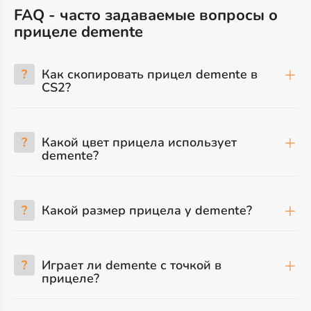
FAQ - часто задаваемые вопросы о
прицеле demente
?
Как скопировать прицел demente в
CS2?
?
Какой цвет прицела использует
demente?
?
Какой размер прицела у demente?
?
Играет ли demente с точкой в
прицеле?