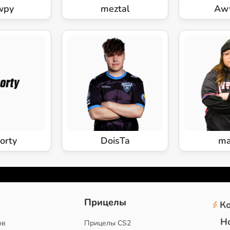
wpy
meztal
Aw
orty
DoisTa
ma
2
Прицелы
К
Н
ов
Прицелы CS2