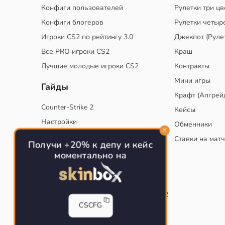
Конфиги пользователей
Рулетки три цв
Конфиги блогеров
Рулетки четыр
Игроки CS2 по рейтингу 3.0
Джекпот (Руле
Все PRO игроки CS2
Краш
Лучшие молодые игроки CS2
Контракты
Мини игры
Гайды
Крафт (Апгрей
Counter-Strike 2
Кейсы
Настройки
Обменники
Руководство
Ставки на мат
Получи +20% к депу и кейс
Тактики
моментально на
Конфиг для тренировок в CS
Как сохранить свой конфиг CS
Инста смоки на карте de_mirage в CS2
CSCFG
Рабочий бинд на Jumpthrow
Убираем кровь и следы пуль в CS