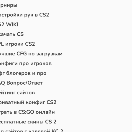
урниры
астройки рук в CS2
S2 WIKI
качать CS
PL игроки CS2
учшие CFG по загрузкам
онфиги про игроков
фг блогеров и про
AQ Вопрос/Ответ
ейтинг сайтов
риватный конфиг CS2
грать в CS:GO онлайн
есплатные скины CS 2
п сайтов с халявой КС 2