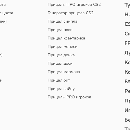
Т
ета
Прицелы ПРО игроков CS2
е цвета
Генератор прицела CS2
Н
тки)
Прицел симпла
C
Прицел поки
С
Прицел ксантариса
F
Прицел монеси
Л
д)
Прицел донка
К
Прицел доси
К
Прицел мармока
чи
Прицел бит
F
Прицел зайву
Р
Прицелы PRO игроков
П
И
Б
То