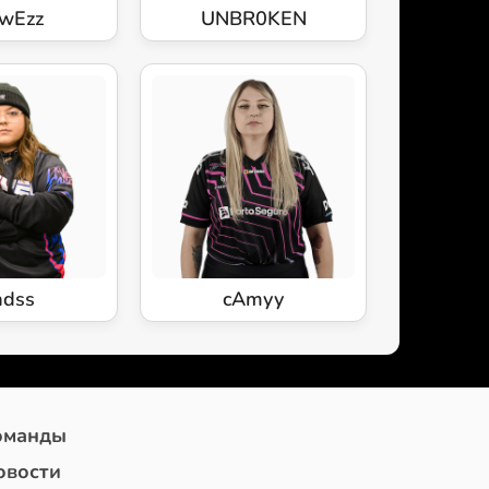
wEzz
UNBR0KEN
dss
cAmyy
оманды
овости