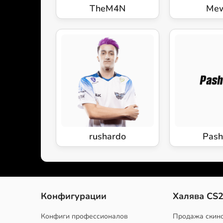
TheM4N
Me
rushardo
Pash
Конфигурации
Халява CS
Конфиги профессионалов
Продажа скин