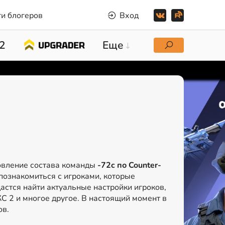
и блогеров
Вход
2
Еще
овление состава команды
-72c по Counter-
познакомиться с игроками, которые
дастся найти актуальные настройки игроков,
КС 2 и многое другое. В настоящий момент в
ов.