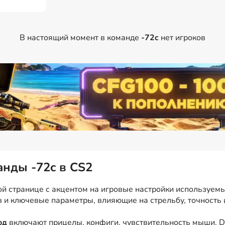
В настоящий момент в команде
-72c
нет игроков
анды -72c в CS2
й странице с акцентом на игровые настройки используемые
в и ключевые параметры, влияющие на стрельбу, точность 
од
включают прицелы, конфиги, чувствительность мыши, DP