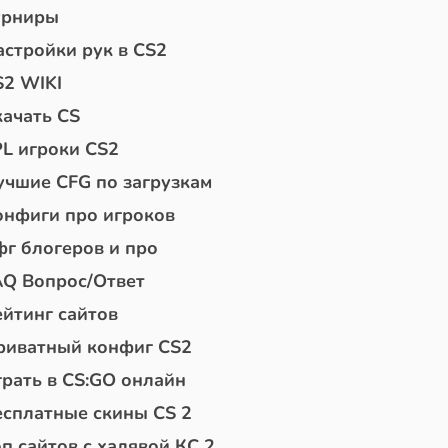
урниры
астройки рук в CS2
S2 WIKI
качать CS
PL игроки CS2
учшие CFG по загрузкам
онфиги про игроков
фг блогеров и про
AQ Вопрос/Ответ
ейтинг сайтов
риватный конфиг CS2
грать в CS:GO онлайн
есплатные скины CS 2
п сайтов с халявой КС 2