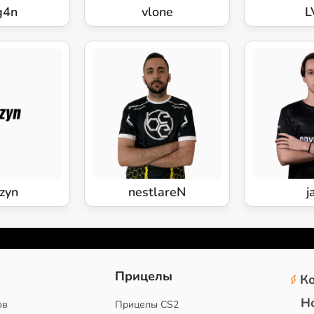
g4n
vlone
L
zyn
nestlareN
j
2
Прицелы
К
Н
ов
Прицелы CS2