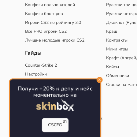
Конфиги пользователей
Рулетки три цв
Конфиги блогеров
Рулетки четыр
Игроки CS2 по рейтингу 3.0
Джекпот (Руле
Все PRO игроки CS2
Краш
Лучшие молодые игроки CS2
Контракты
Мини игры
Гайды
Крафт (Апгрей
Counter-Strike 2
Кейсы
Настройки
Обменники
Руководство
Ставки на мат
Получи +20% к депу и кейс
Тактики
моментально на
Конфиг для тренировок в CS
Как сохранить свой конфиг CS
Инста смоки на карте de_mirage в CS2
CSCFG
Рабочий бинд на Jumpthrow
Убираем кровь и следы пуль в CS