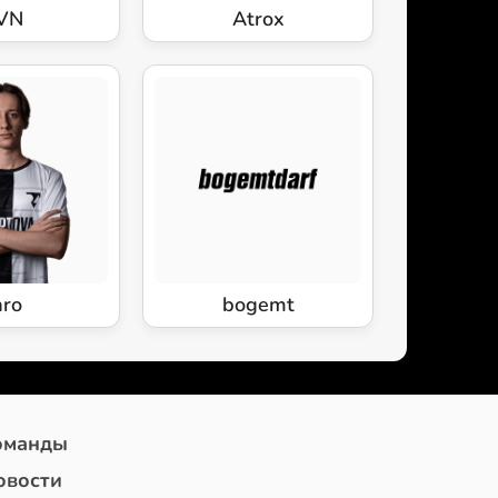
VN
Atrox
aro
bogemt
оманды
овости