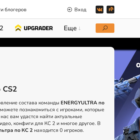
и блогеров
Вход
2
Еще
 CS2
овление состава команды
ENERGYULTRA по
сможете познакомиться с игроками, которые
нас вам удастся найти актуальные
идео, конфиги для КС 2 и многое другое. В
льтра по КС 2
находится 0 игроков.