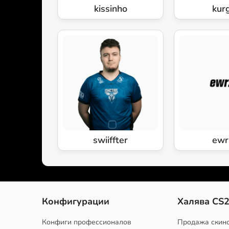
kissinho
kur
swiiffter
ewr
Конфигурации
Халява CS
Конфиги профессионалов
Продажа скин