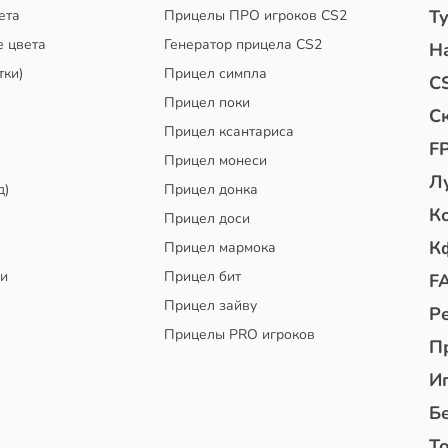
Т
ета
Прицелы ПРО игроков CS2
е цвета
Генератор прицела CS2
Н
тки)
Прицел симпла
C
Прицел поки
С
Прицел ксантариса
F
Прицел монеси
Л
д)
Прицел донка
К
Прицел доси
К
Прицел мармока
чи
Прицел бит
F
Прицел зайву
Р
Прицелы PRO игроков
П
И
Б
То