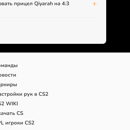
вать прицел Qiyarah на 4:3
оманды
овости
урниры
астройки рук в CS2
S2 WIKI
качать CS
PL игроки CS2