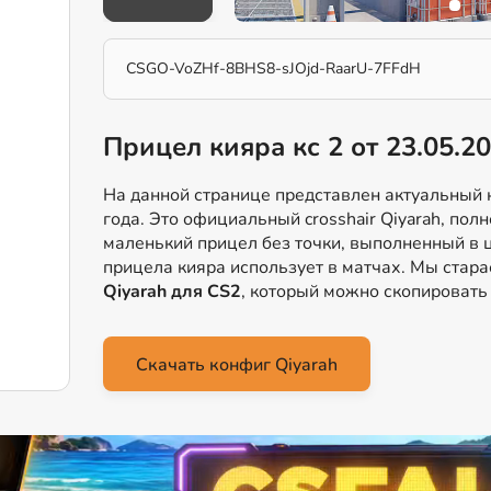
CSGO-VoZHf-8BHS8-sJOjd-RaarU-7FFdH
Прицел кияра кс 2 от 23.05.2
На данной странице представлен актуальный к
года. Это официальный crosshair Qiyarah, пол
маленький прицел без точки, выполненный в ц
прицела кияра использует в матчах. Мы ста
Qiyarah для CS2
, который можно скопировать 
Скачать конфиг Qiyarah