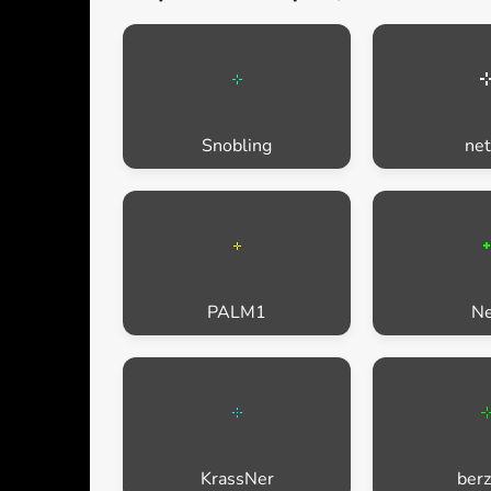
Snobling
ne
PALM1
N
KrassNer
berz