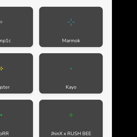
mp1c
Marmok
ster
Kayo
oRR
JhinX x RUSH BEE