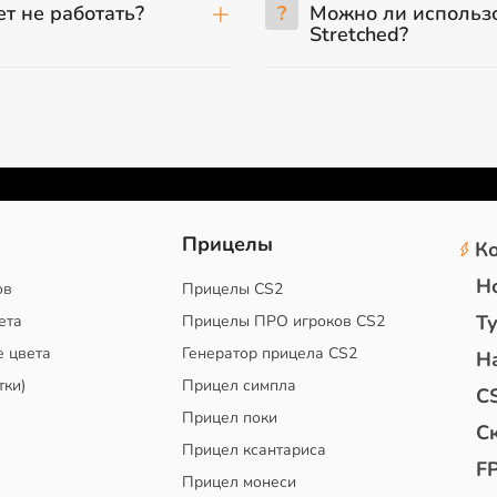
т не работать?
?
Можно ли использо
Stretched?
2
Прицелы
К
Н
ов
Прицелы CS2
Т
ета
Прицелы ПРО игроков CS2
е цвета
Генератор прицела CS2
Н
тки)
Прицел симпла
C
Прицел поки
С
Прицел ксантариса
F
Прицел монеси