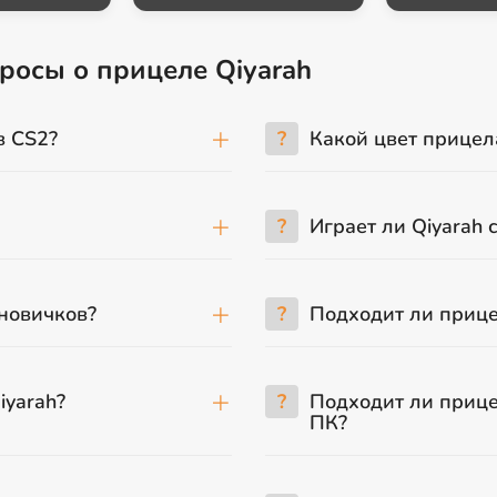
росы о прицеле Qiyarah
в CS2?
?
Какой цвет прицел
?
Играет ли Qiyarah 
 новичков?
?
Подходит ли прице
iyarah?
?
Подходит ли прице
ПК?