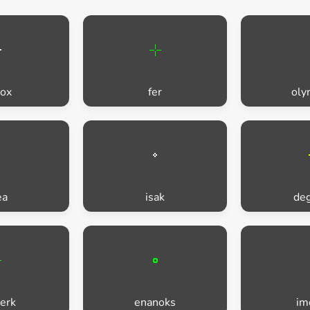
tox
fer
oly
ea
isak
deg
erk
enanoks
im