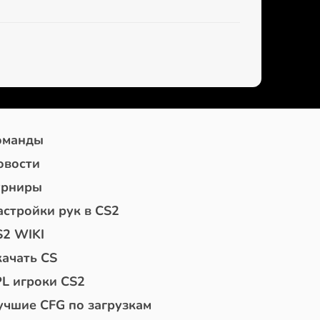
оманды
овости
урниры
астройки рук в CS2
S2 WIKI
качать CS
PL игроки CS2
учшие CFG по загрузкам