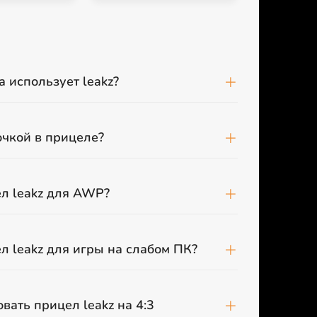
 использует leakz?
точкой в прицеле?
л leakz для AWP?
л leakz для игры на слабом ПК?
вать прицел leakz на 4:3