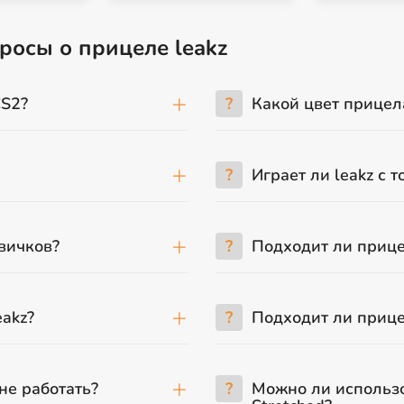
росы о прицеле leakz
CS2?
?
Какой цвет прицела
?
Играет ли leakz с 
вичков?
?
Подходит ли прице
akz?
?
Подходит ли прице
не работать?
?
Можно ли использо