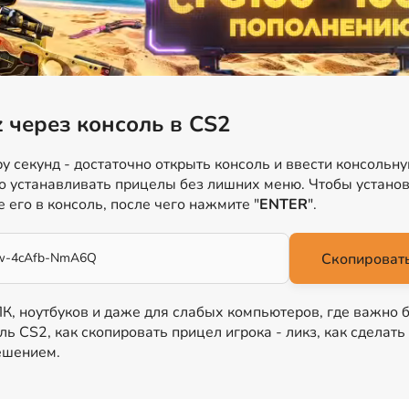
z через консоль в CS2
у секунд - достаточно открыть консоль и ввести консольн
о устанавливать прицелы без лишних меню. Чтобы установи
е его в консоль, после чего нажмите "
ENTER
".
mw-4cAfb-NmA6Q
Скопировать
 ПК, ноутбуков и даже для слабых компьютеров, где важно 
ль CS2, как скопировать прицел игрока - ликз, как сделать
ешением.