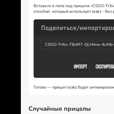
Вставьте в поле код прицела «CSGO-Tr
crosshair, который использует leakz - бе
CSGO-TrXiv-78oM7-QLHmw-4cAf
Готово — прицел leakz будет активирова
Случайные прицелы