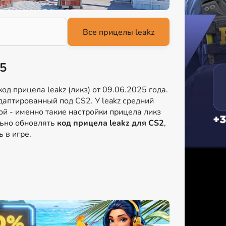
25
д прицела leakz (ликз) от 09.06.2025 года.
даптированный под CS2. У leakz средний
ой - именно такие настройки прицела ликз
льно обновлять
код прицела leakz для CS2
,
 в игре.