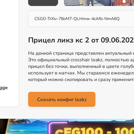
CSGO-TrXiv-78oM7-QLHmw-4cAfb-NmA6Q
Прицел ликз кс 2 от 09.06.20
На данной странице представлен актуальный ко
Это официальный crosshair leakz, полностью а
прицел без точки, выполненный в цвете голуб
использует в матчах. Мы стараемся еженеде
который можно скопировать и сразу применить
gge
Скачать конфиг leakz