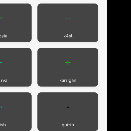
sia
k4sl
rva
karrigan
rish
guizin