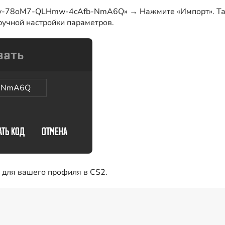
Xiv-78oM7-QLHmw-4cAfb-NmA6Q» → Нажмите «Импорт». Так
з ручной настройки параметров.
b-NmA6Q
н для вашего профиля в CS2.