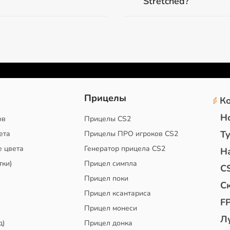
Stretched?
2
Прицелы
К
Н
ов
Прицелы CS2
Т
ета
Прицелы ПРО игроков CS2
е цвета
Генератор прицела CS2
Н
тки)
Прицел симпла
C
Прицел поки
С
Прицел ксантариса
F
Прицел монеси
Л
д)
Прицел донка