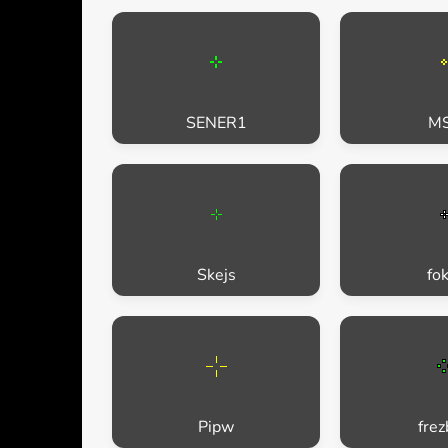
SENER1
M
Skejs
fok
Pipw
frez