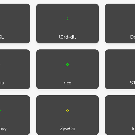
SL
l0rd-dll
Do
iu
rico
S1
byy
ZywOo
I