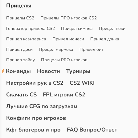
Прицелы
Прицелы CS2
Прицелы ПРО игроков CS2
Генератор прицела CS2
Прицел симпла
Прицел поки
Прицел ксантариса
Прицел монеси
Прицел донка
Прицел доси
Прицел мармока
Прицел бит
Прицел зайву
Прицелы PRO игроков
Команды
Новости
Турниры
Настройки рук в CS2
CS2 WIKI
Скачать CS
FPL игроки CS2
Лучшие CFG по загрузкам
Конфиги про игроков
Кфг блогеров и про
FAQ Вопрос/Ответ