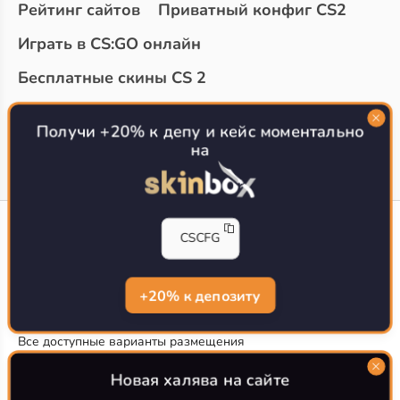
Рейтинг сайтов
Приватный конфиг CS2
Играть в CS:GO онлайн
Бесплатные скины CS 2
Топ сайтов с халявой КС 2
О проекте
Получи +20% к депу и кейс моментально
на
CS-CONFIG
CSCFG
Конфиги игроков CS2
CS-CONFIG.com © 2020-2026 г.
Политика конфиденциальности
+20% к депозиту
РЕКЛАМА НА САЙТЕ
Все доступные варианты размещения
Согласие на обработку данных
О CS-CONFIG.COM
Новая халява на сайте