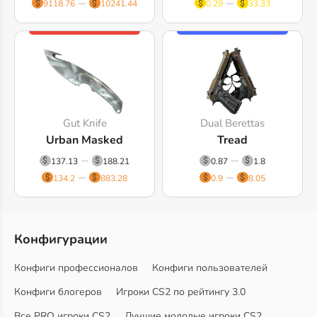
9118.76
10241.44
0.29
33.33
Gut Knife
Dual Berettas
Urban Masked
Tread
137.13
188.21
0.87
1.8
134.2
883.28
0.9
8.05
Конфигурации
Конфиги профессионалов
Конфиги пользователей
Конфиги блогеров
Игроки CS2 по рейтингу 3.0
Все PRO игроки CS2
Лучшие молодые игроки CS2